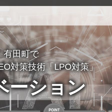
！有田町で
EO対策技術「LPO対策」
ベーション