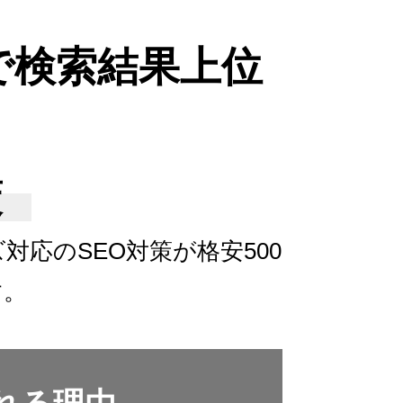
で検索結果上位
策
ズ対応の
SEO対策が格安500
す。