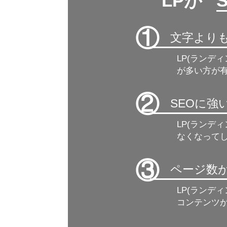
LPが ”
①
文字より
LP(ランデ
が多い方が有
②
SEOに
LP(ランデ
なくなって
③
ページ数
LP(ランデ
コンテンツ