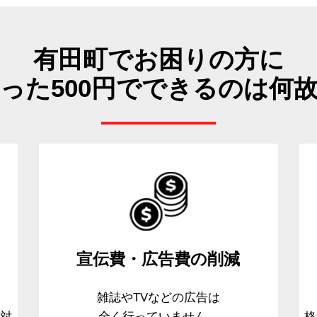
有田町でお困りの方に
った500円でできるのは何
宣伝費・広告費
の削減
、
雑誌やTVなどの広告は
て対
全く行っていません。
格