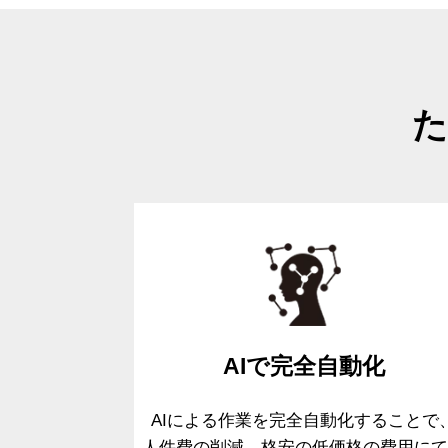
た
AIで
完全自動化
AIによる作業を完全自動化することで
人件費の削減、格安の低価格の費用
に