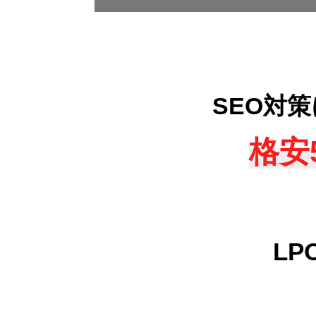
SEO対
格安
L