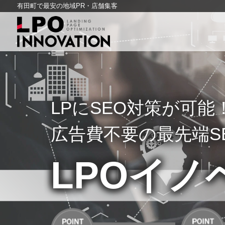
有田町で最安の地域PR・店舗集客
LPにSEO対策が可能
広告費不要の最先端S
LPOイノ