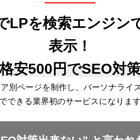
でLPを検索エンジン
表示！
格安500円でSEO対
リア別ページを制作し、
パーソナライ
でできる
業界初のサービスになりま