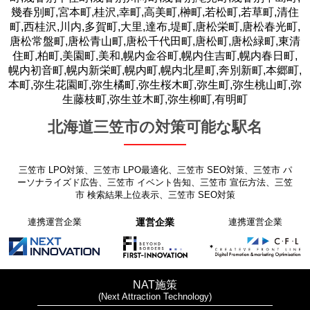
幾春別町,宮本町,桂沢,幸町,高美町,榊町,若松町,若草町,清住
町,西桂沢,川内,多賀町,大里,達布,堤町,唐松栄町,唐松春光町,
唐松常盤町,唐松青山町,唐松千代田町,唐松町,唐松緑町,東清
住町,柏町,美園町,美和,幌内金谷町,幌内住吉町,幌内春日町,
幌内初音町,幌内新栄町,幌内町,幌内北星町,奔別新町,本郷町,
本町,弥生花園町,弥生橘町,弥生桜木町,弥生町,弥生桃山町,弥
生藤枝町,弥生並木町,弥生柳町,有明町
北海道三笠市の対策可能な駅名
三笠市 LPO対策、三笠市 LPO最適化、三笠市 SEO対策、三笠市 パ
ーソナライズド広告、三笠市 イベント告知、三笠市 宣伝方法、三笠
市 検索結果上位表示、三笠市 SEO対策
連携運営企業
運営企業
連携運営企業
NAT施策
(Next Attraction Technology)