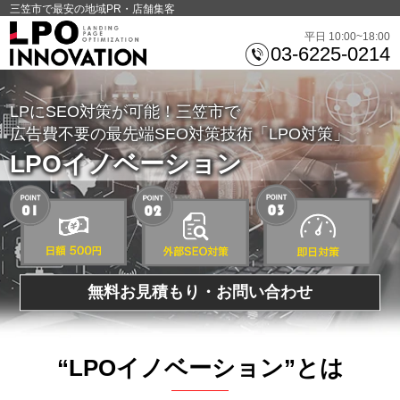
三笠市で最安の地域PR・店舗集客
平日 10:00~18:00
03-6225-0214
LPにSEO対策が可能！三笠市で
広告費不要の最先端SEO対策技術「LPO対策」
LPOイノベーション
無料お見積もり・お問い合わせ
“LPOイノベーション”とは