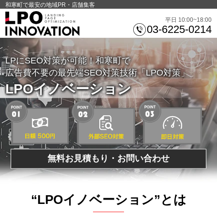
和寒町で最安の地域PR・店舗集客
平日 10:00~18:00
03-6225-0214
LPにSEO対策が可能！和寒町で
広告費不要の最先端SEO対策技術「LPO対策」
LPOイノベーション
無料お見積もり・お問い合わせ
“LPOイノベーション”とは