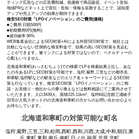
ティング広告などの広告費削減、低価格で商品販促、イベント告知、
地域PRなどネット上で宣伝・告知・情報を拡散することで、認知度
アップや売上アップの効果が期待できます。
格安SEO対策「LPOイノベーション」のご費用(価格)
■ご費用:日額500円
■初期費用0円(無料)
■成功確率:90%
WEB集客会社によるSEO対策×AIによる外部SEO対策で、他社とは
比較にならない圧倒的な格安料金で、効果の高いSEO対策を見込む
ことができます。被リンクによる対策ではないので、ペナルティーの
心配もいりません。
北海道和寒町(わっさむちょう)での検索でLPを検索結果上位し、あな
たの今あるLPにSEO対策が可能です。塩狩,菊野,三笠などの都市名、
和寒駅,塩狩駅などの駅名などのエリア名＋キーワードによるSEO対
策も行なっています。格安SEO対策「LPOイノベーション」のご相
談・お見積り・他社からの乗り換えなどは無料相談にてご案内させて
いただきます。人口3439人、面積225.11km²、塩狩峠記念館三浦綾子
旧宅が人気スポットのの北海道和寒町の方からのお問い合わせ心より
お待ちしています。
北海道和寒町の対策可能な町名
塩狩,菊野,三笠,三和,松岡,西町,西和,川西,大成,中和,朝日,東
丘,東町,東和,南丘,南町,日ノ出,福原,北原,北町