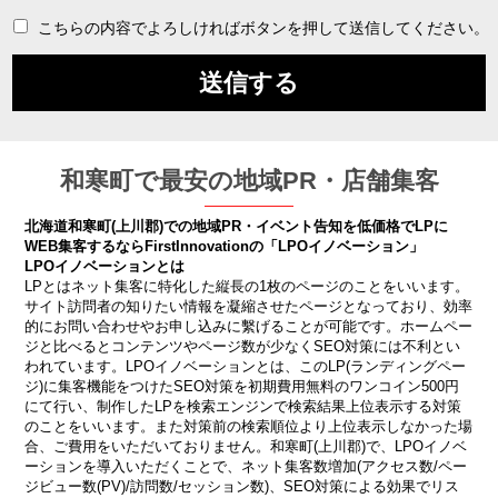
こちらの内容でよろしければボタンを押して送信してください。
和寒町で最安の地域PR・店舗集客
北海道和寒町(上川郡)での地域PR・イベント告知を低価格でLPに
WEB集客するならFirstInnovationの「LPOイノベーション」
LPOイノベーションとは
LPとはネット集客に特化した縦長の1枚のページのことをいいます。
サイト訪問者の知りたい情報を凝縮させたページとなっており、効率
的にお問い合わせやお申し込みに繫げることが可能です。ホームペー
ジと比べるとコンテンツやページ数が少なくSEO対策には不利とい
われています。LPOイノベーションとは、このLP(ランディングペー
ジ)に集客機能をつけたSEO対策を初期費用無料のワンコイン500円
にて行い、制作したLPを検索エンジンで検索結果上位表示する対策
のことをいいます。また対策前の検索順位より上位表示しなかった場
合、ご費用をいただいておりません。和寒町(上川郡)で、LPOイノベ
ーションを導入いただくことで、ネット集客数増加(アクセス数/ペー
ジビュー数(PV)/訪問数/セッション数)、SEO対策による効果でリス