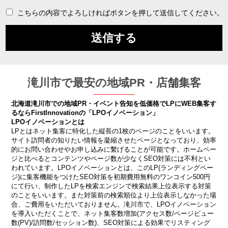
こちらの内容でよろしければボタンを押して送信してください。
滝川市で最安の地域PR・店舗集客
北海道滝川市での地域PR・イベント告知を低価格でLPにWEB集客す
るならFirstInnovationの「LPOイノベーション」
LPOイノベーションとは
LPとはネット集客に特化した縦長の1枚のページのことをいいます。
サイト訪問者の知りたい情報を凝縮させたページとなっており、効率
的にお問い合わせやお申し込みに繫げることが可能です。ホームペー
ジと比べるとコンテンツやページ数が少なくSEO対策には不利とい
われています。LPOイノベーションとは、このLP(ランディングペー
ジ)に集客機能をつけたSEO対策を初期費用無料のワンコイン500円
にて行い、制作したLPを検索エンジンで検索結果上位表示する対策
のことをいいます。また対策前の検索順位より上位表示しなかった場
合、ご費用をいただいておりません。滝川市で、LPOイノベーション
を導入いただくことで、ネット集客数増加(アクセス数/ページビュー
数(PV)/訪問数/セッション数)、SEO対策による効果でリスティング