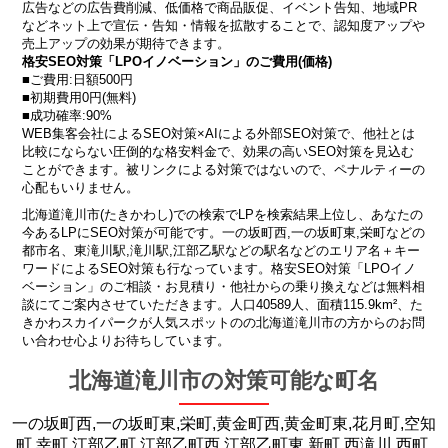
広告などの広告費削減、低価格で商品販促、イベント告知、地域PR
などネット上で宣伝・告知・情報を拡散することで、認知度アップや
売上アップの効果が期待できます。
格安SEO対策「LPOイノベーション」のご費用(価格)
■ご費用:日額500円
■初期費用0円(無料)
■成功確率:90%
WEB集客会社によるSEO対策×AIによる外部SEO対策で、他社とは
比較にならない圧倒的な格安料金で、効果の高いSEO対策を見込む
ことができます。被リンクによる対策ではないので、ペナルティーの
心配もいりません。
北海道滝川市(たきかわし)での検索でLPを検索結果上位し、あなたの
今あるLPにSEO対策が可能です。一の坂町西,一の坂町東,栄町などの
都市名、東滝川駅,滝川駅,江部乙駅などの駅名などのエリア名＋キー
ワードによるSEO対策も行なっています。格安SEO対策「LPOイノ
ベーション」のご相談・お見積り・他社からの乗り換えなどは無料相
談にてご案内させていただきます。人口40589人、面積115.9km²、た
きかわスカイパークが人気スポットのの北海道滝川市の方からのお問
い合わせ心よりお待ちしています。
北海道滝川市の対策可能な町名
一の坂町西,一の坂町東,栄町,黄金町西,黄金町東,花月町,空知
町,幸町,江部乙町,江部乙町西,江部乙町東,新町,西滝川,西町,