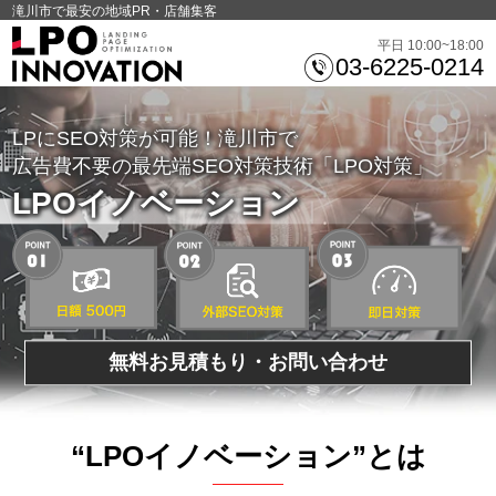
滝川市で最安の地域PR・店舗集客
平日 10:00~18:00
03-6225-0214
LPにSEO対策が可能！滝川市で
広告費不要の最先端SEO対策技術「LPO対策」
LPOイノベーション
無料お見積もり・お問い合わせ
“LPOイノベーション”とは