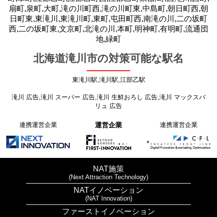
扇町,泉町,大町,滝の川町西,滝の川町東,中島町,朝日町西,朝
日町東,東滝川,東滝川町,東町,屯田町西,南滝の川,二の坂町
西,二の坂町東,文京町,北滝の川,本町,明神町,有明町,流通団
地,緑町
北海道滝川市の対策可能な駅名
東滝川駅,滝川駅,江部乙駅
滝川 広告,滝川 スーパー 広告,滝川 生鮮おろし 広告,滝川 マックスバ
リュ 広告
連携運営企業
運営企業
連携運営企業
NAT施策
(Next Attraction Technology)
NATイノベーション
(NAT Innovation)
ファーストイノベーション