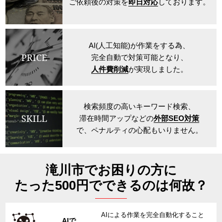
ご依頼後の対策を
即日対応
しております。
AI(人工知能)が作業をする為、
PRICE
完全自動で対策可能となり、
人件費削減
が実現しました。
検索頻度の高いキーワード検索、
SKILL
滞在時間アップなどの
外部SEO対策
で、ペナルティの心配もいりません。
滝川市でお困りの方に
たった500円でできるのは何故？
AIによる作業を完全自動化すること
AIで