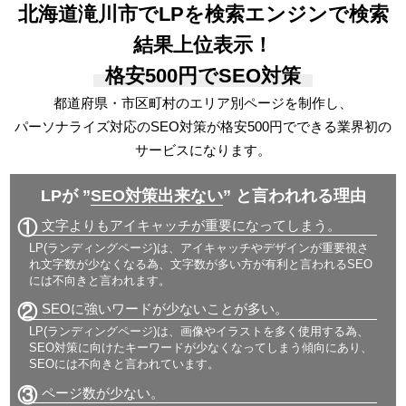
北海道滝川市でLPを検索エンジンで検索
結果上位表示！
格安500円でSEO対策
都道府県・市区町村のエリア別ページを制作し、
パーソナライズ対応の
SEO対策が格安500円でできる
業界初の
サービスになります。
LPが ”
SEO対策出来ない
” と言われれる理由
①
文字よりもアイキャッチが重要になってしまう。
LP(ランディングページ)は、アイキャッチやデザインが重要視さ
れ文字数が少なくなる為、文字数が多い方が有利と言われるSEO
には不向きと言われます。
②
SEOに強いワードが少ないことが多い。
LP(ランディングページ)は、画像やイラストを多く使用する為、
SEO対策に向けたキーワードが少なくなってしまう傾向にあり、
SEOには不向きと言われています。
③
ページ数が少ない。