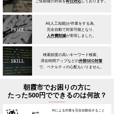
ご依頼後の対策を
即日対応
しております。
AI(人工知能)が作業をする為、
PRICE
完全自動で対策可能となり、
人件費削減
が実現しました。
検索頻度の高いキーワード検索、
SKILL
滞在時間アップなどの
外部SEO対策
で、ペナルティの心配もいりません。
朝霞市でお困りの方に
たった500円でできるのは何故？
AIによる作業を完全自動化すること
AIで