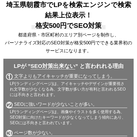
埼玉県朝霞市でLPを検索エンジンで検索
結果上位表示！
格安500円でSEO対策
都道府県・市区町村のエリア別ページを制作し、
パーソナライズ対応の
SEO対策が格安500円でできる
業界初の
サービスになります。
LPが ”
SEO対策出来ない
” と言われれる理由
①
文字よりもアイキャッチが重要になってしまう。
LP(ランディングページ)は、アイキャッチやデザインが重要視さ
れ文字数が少なくなる為、文字数が多い方が有利と言われるSEO
には不向きと言われます。
②
SEOに強いワードが少ないことが多い。
LP(ランディングページ)は、画像やイラストを多く使用する為、
SEO対策に向けたキーワードが少なくなってしまう傾向にあり、
SEOには不向きと言われています。
③
ページ数が少ない。