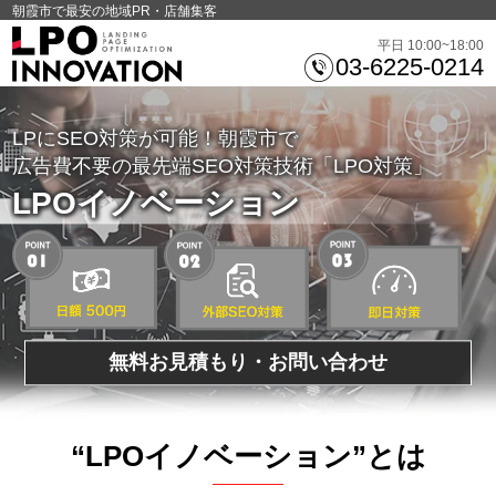
朝霞市で最安の地域PR・店舗集客
平日 10:00~18:00
03-6225-0214
LPにSEO対策が可能！朝霞市で
広告費不要の最先端SEO対策技術「LPO対策」
LPOイノベーション
無料お見積もり・お問い合わせ
“LPOイノベーション”とは