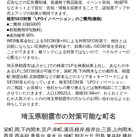
広告などの広告費削減、低価格で商品販促、イベント告知、地域PR
などネット上で宣伝・告知・情報を拡散することで、認知度アップや
売上アップの効果が期待できます。
格安SEO対策「LPOイノベーション」のご費用(価格)
■ご費用:日額500円
■初期費用0円(無料)
■成功確率:90%
WEB集客会社によるSEO対策×AIによる外部SEO対策で、他社とは
比較にならない圧倒的な格安料金で、効果の高いSEO対策を見込む
ことができます。被リンクによる対策ではないので、ペナルティーの
心配もいりません。
埼玉県朝霞市(あさかし)での検索でLPを検索結果上位し、あなたの今
あるLPにSEO対策が可能です。栄町,岡,下内間木などの都市名、朝霞
駅,朝霞台駅,北朝霞駅などの駅名などのエリア名＋キーワードによる
SEO対策も行なっています。格安SEO対策「LPOイノベーション」
のご相談・お見積り・他社からの乗り換えなどは無料相談にてご案内
させていただきます。人口139523人、面積18.34km²、わくわくどー
むが人気スポットのの埼玉県朝霞市の方からのお問い合わせ心よりお
待ちしております。
埼玉県朝霞市の対策可能な町名
栄町,岡,下内間木,宮戸,幸町,溝沼,根岸,根岸台,三原,上内間木,
西原,西弁財,青葉台,泉水,台,仲町,朝志ケ丘,田島,東弁財,膝折,