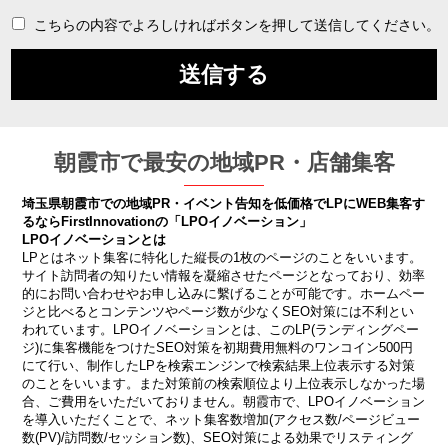
こちらの内容でよろしければボタンを押して送信してください。
朝霞市で最安の地域PR・店舗集客
埼玉県朝霞市での地域PR・イベント告知を低価格でLPにWEB集客す
るならFirstInnovationの「LPOイノベーション」
LPOイノベーションとは
LPとはネット集客に特化した縦長の1枚のページのことをいいます。
サイト訪問者の知りたい情報を凝縮させたページとなっており、効率
的にお問い合わせやお申し込みに繫げることが可能です。ホームペー
ジと比べるとコンテンツやページ数が少なくSEO対策には不利とい
われています。LPOイノベーションとは、このLP(ランディングペー
ジ)に集客機能をつけたSEO対策を初期費用無料のワンコイン500円
にて行い、制作したLPを検索エンジンで検索結果上位表示する対策
のことをいいます。また対策前の検索順位より上位表示しなかった場
合、ご費用をいただいておりません。朝霞市で、LPOイノベーション
を導入いただくことで、ネット集客数増加(アクセス数/ページビュー
数(PV)/訪問数/セッション数)、SEO対策による効果でリスティング