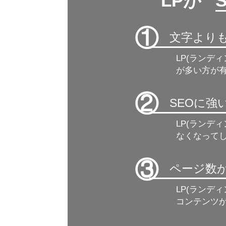
LPが ”
①
文字より
LP(ランデ
が多い方が有
②
SEOに
LP(ランデ
なくなって
③
ページ数
LP(ランデ
コンテンツ