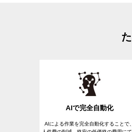
た
AIで
完全自動化
AIによる作業を完全自動化することで
人件費の削減、格安の低価格の費用
に