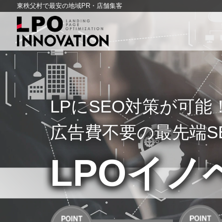
東秩父村で最安の地域PR・店舗集客
LPにSEO対策が可
広告費不要の最先端S
LPOイノ