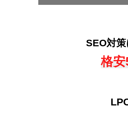
SEO対
格安
L