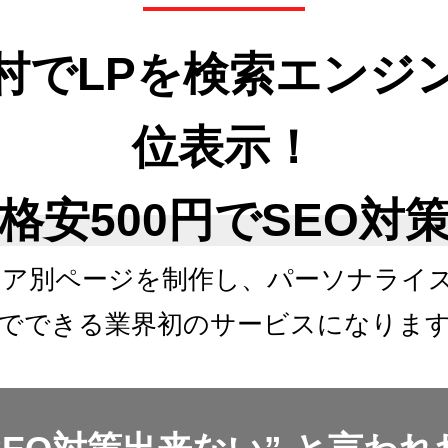
村でLPを検索エンジ
位表示！
格安500円でSEO対
リア別ページを制作し、
パーソナライ
でできる
業界初のサービスになりま