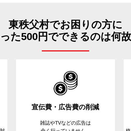
東秩父村でお困りの方に
った500円でできるのは何
宣伝費・広告費
の削減
、
雑誌やTVなどの広告は
て対
全く行っていません。
格