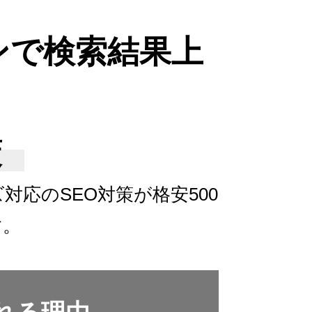
ンで検索結果上
策
ズ対応の
SEO対策が格安500
す。