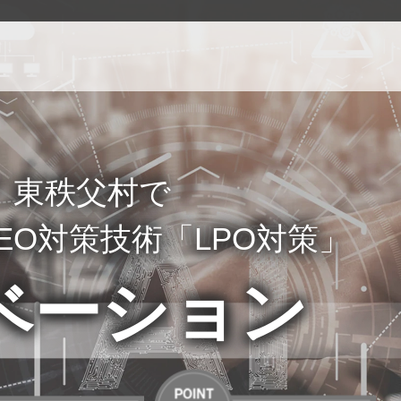
能！東秩父村で
EO対策技術「LPO対策」
ベーション