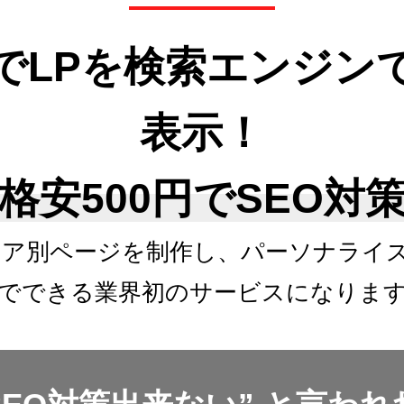
でLPを検索エンジン
表示！
格安500円でSEO対
リア別ページを制作し、
パーソナライ
でできる
業界初のサービスになりま