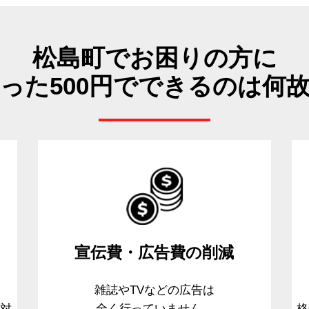
松島町でお困りの方に
った500円でできるのは何
宣伝費・広告費
の削減
、
雑誌やTVなどの広告は
て対
全く行っていません。
格