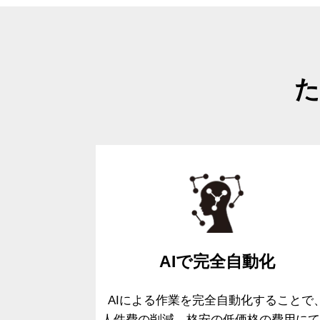
た
AIで
完全自動化
AIによる作業を完全自動化することで
人件費の削減、格安の低価格の費用
に