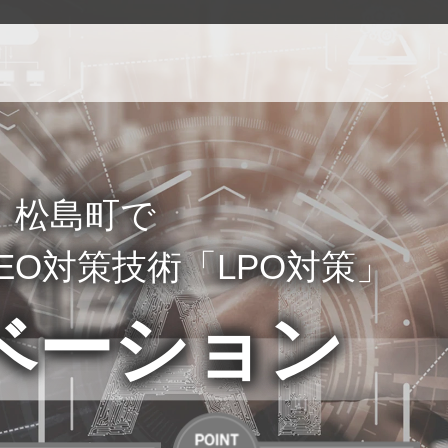
！松島町で
EO対策技術「LPO対策」
ベーション