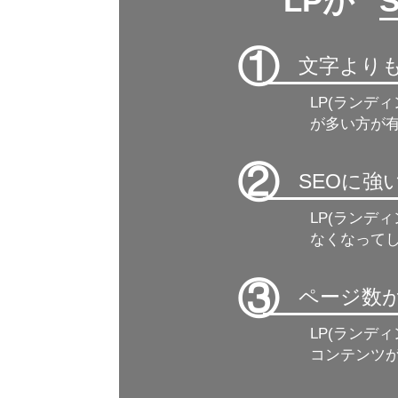
LPが ”
①
文字より
LP(ランデ
が多い方が有
②
SEOに
LP(ランデ
なくなって
③
ページ数
LP(ランデ
コンテンツ