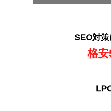
SEO対
格安
L