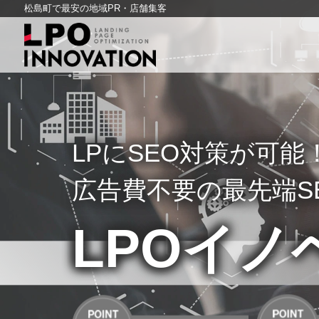
松島町で最安の地域PR・店舗集客
LPにSEO対策が可能
広告費不要の最先端S
LPOイノ