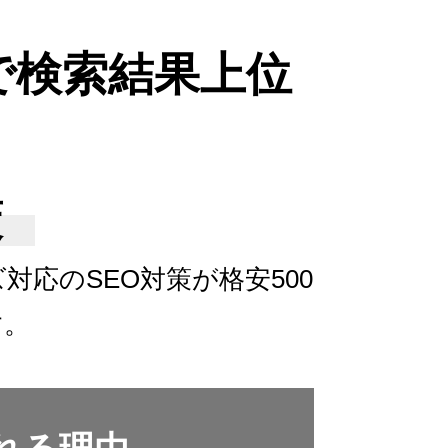
で検索結果上位
策
ズ対応の
SEO対策が格安500
す。