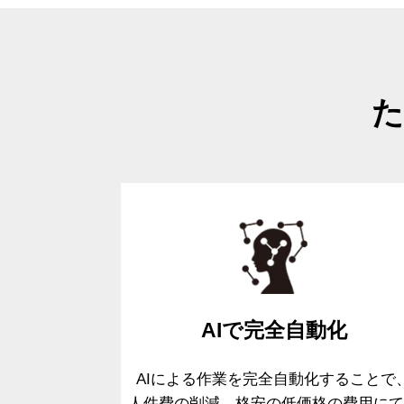
た
AIで
完全自動化
AIによる作業を完全自動化することで
人件費の削減、格安の低価格の費用
に