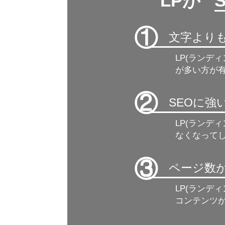
LPが ”
①
文字より
LP(ランデ
が多い方が有
②
SEOに
LP(ランデ
なくなって
③
ページ数
LP(ランデ
コンテンツ