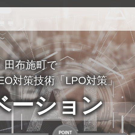
能！田布施町で
EO対策技術「LPO対策」
ベーション