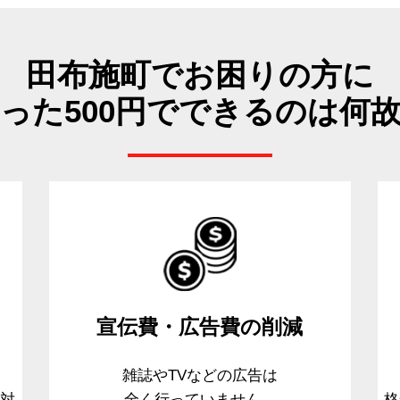
田布施町でお困りの方に
った500円でできるのは何
宣伝費・広告費
の削減
、
雑誌やTVなどの広告は
て対
全く行っていません。
格