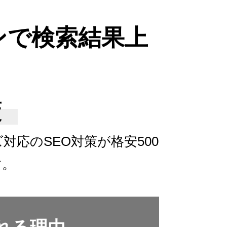
ンで検索結果上
策
ズ対応の
SEO対策が格安500
す。