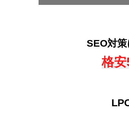
SEO対
格安
L