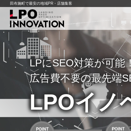
田布施町で最安の地域PR・店舗集客
LPにSEO対策が可
広告費不要の最先端S
LPOイノ