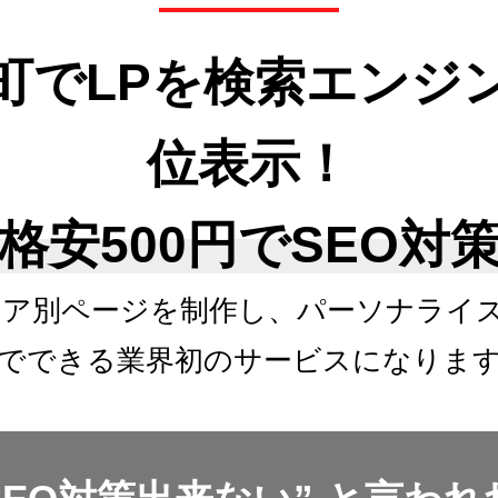
町でLPを検索エンジ
位表示！
格安500円でSEO対
リア別ページを制作し、
パーソナライ
でできる
業界初のサービスになりま