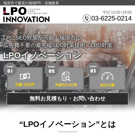
瑞浪市で最安の地域PR・店舗集客
平日 10:00~18:00
03-6225-0214
LPにSEO対策が可能！瑞浪市で
広告費不要の最先端SEO対策技術「LPO対策」
LPOイノベーション
無料お見積もり・お問い合わせ
“LPOイノベーション”とは