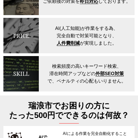
ご依頼後の対策を
即日対応
しております。
AI(人工知能)が作業をする為、
PRICE
完全自動で対策可能となり、
人件費削減
が実現しました。
検索頻度の高いキーワード検索、
SKILL
滞在時間アップなどの
外部SEO対策
で、ペナルティの心配もいりません。
瑞浪市でお困りの方に
たった500円でできるのは何故？
AIによる作業を完全自動化すること
AIで