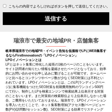
こちらの内容でよろしければボタンを押して送信してください。
瑞浪市で最安の地域PR・店舗集客
岐阜県瑞浪市での地域PR・イベント告知を低価格でLPにWEB集客す
るならFirstInnovationの「LPOイノベーション」
LPOイノベーションとは
LPとはネット集客に特化した縦長の1枚のページのことをいいます。
サイト訪問者の知りたい情報を凝縮させたページとなっており、効率
的にお問い合わせやお申し込みに繫げることが可能です。ホームペー
ジと比べるとコンテンツやページ数が少なくSEO対策には不利とい
われています。LPOイノベーションとは、このLP(ランディングペー
ジ)に集客機能をつけたSEO対策を初期費用無料のワンコイン500円
にて行い、制作したLPを検索エンジンで検索結果上位表示する対策
のことをいいます。また対策前の検索順位より上位表示しなかった場
合、ご費用をいただいておりません。瑞浪市で、LPOイノベーション
を導入いただくことで、ネット集客数増加(アクセス数/ページビュー
数(PV)/訪問数/セッション数)、SEO対策による効果でリスティング