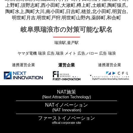
上野町,須野志町,西小田町,大湫町,樽上町,土岐町,陶町猿爪,
陶町水上,陶町大川,南小田町,日吉町,穂並,北小田町,明賀台,
明世町月吉,明世町戸狩,明世町山野内,薬師町,和合町
岐阜県瑞浪市の対策可能な駅名
瑞浪駅,釜戸駅
ヤマダ電機 瑞浪 広告,瑞浪 メイト 広告,バロー 広告 瑞浪
連携運営企業
運営企業
連携運営企業
NAT施策
(Next Attraction Technology)
NATイノベーション
(NAT Innovation)
ファーストイノベーション
offical corporate site
プライバシーポリシー