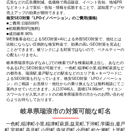
広告などの広告費削減、低価格で商品販促、イベント告知、地域PR
などネット上で宣伝・告知・情報を拡散することで、認知度アップや
売上アップの効果が期待できます。
格安SEO対策「LPOイノベーション」のご費用(価格)
■ご費用:日額500円
■初期費用0円(無料)
■成功確率:90%
WEB集客会社によるSEO対策×AIによる外部SEO対策で、他社とは
比較にならない圧倒的な格安料金で、効果の高いSEO対策を見込む
ことができます。被リンクによる対策ではないので、ペナルティーの
心配もいりません。
岐阜県瑞浪市(みずなみし)での検索でLPを検索結果上位し、あなたの
今あるLPにSEO対策が可能です。一色町,稲津町小里,稲津町萩原など
の都市名、瑞浪駅,釜戸駅などの駅名などのエリア名＋キーワードに
よるSEO対策も行なっています。格安SEO対策「LPOイノベーショ
ン」のご相談・お見積り・他社からの乗り換えなどは無料相談にてご
案内させていただきます。人口37446人、面積174.86km²、サイエン
スワールドが人気スポットのの岐阜県瑞浪市の方からのお問い合わせ
心よりお待ちしております。
岐阜県瑞浪市の対策可能な町名
一色町,稲津町小里,稲津町萩原,益見町,下沖町,学園台,釜戸
町,宮前町,高月町,山田町,寺河戸町,小田町,松ケ瀬町,上平町,