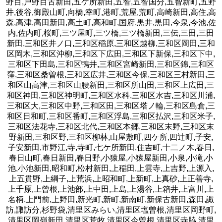
野目,戸野目古新田,五ケ所新田,五智,五智国分,五智新町,五野
井,後谷,御殿山町,向橋,幸町,港町,荒屋,荒町,高崎新田,高住,高
森,高津,高田新田,高土町,高和町,国府,黒井,黒田,今泉,今池,佐
内,佐内町,桜町,三ツ屋町,三ツ橋,三ツ橋新田,三伝,三田,三田
新田,三和区井ノ口,三和区稲原,三和区越柳,三和区岡田,三和
区岡木,三和区沖柳,三和区下広田,三和区下新保,三和区下中,
三和区下田島,三和区鴨井,三和区宮崎新田,三和区錦,三和区
窪,三和区桑曽根,三和区広井,三和区今保,三和区三村新田,三
和区山高津,三和区山腰新田,三和区所山田,三和区上広田,三
和区神田,三和区神明町,三和区水科,三和区水吉,三和区川浦,
三和区大,三和区中野,三和区田,三和区塔ノ輪,三和区島倉,三
和区日和町,三和区番町,三和区浮島,三和区払沢,三和区米子,
三和区法花寺,三和区北代,三和区本郷,三和区末野,三和区末
野新田,三和区野,三和区柳林,山屋敷町,四ケ所,四辻町,子安,
子安新田,市野江,寺,寺町,七ケ所新田,住吉町,十二ノ木,春日,
春日山町,春日新田,春日野,小猿屋,小猿屋新田,小泉,小滝,小
池,小池新田,昭和町,松村新田,上稲田,上雲寺,上吉野,上源入,
上五貫野,上綱子,上荒浜,上昭和町,上新町,上真砂,上正善寺,
上千原,上曾根,上池部,上中田,上島,上湯谷,上箱井,上富川,上
名柄,上門前,上野田,新光町,新町,新南町,新保古新田,森田,諏
訪,諏訪分,杉野袋,清里区みらい,清里区塩曽根,清里区岡野町,
清里区岡嶺新田,清里区荒牧,清里区今曽根,清里区寺脇,清里