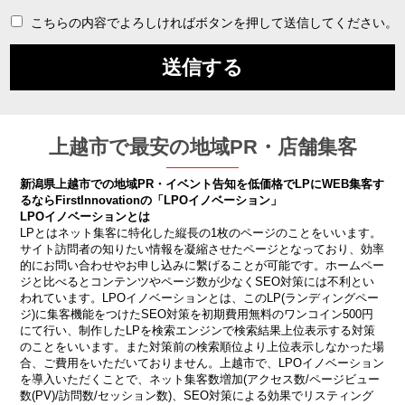
こちらの内容でよろしければボタンを押して送信してください。
上越市で最安の地域PR・店舗集客
新潟県上越市での地域PR・イベント告知を低価格でLPにWEB集客す
るならFirstInnovationの「LPOイノベーション」
LPOイノベーションとは
LPとはネット集客に特化した縦長の1枚のページのことをいいます。
サイト訪問者の知りたい情報を凝縮させたページとなっており、効率
的にお問い合わせやお申し込みに繫げることが可能です。ホームペー
ジと比べるとコンテンツやページ数が少なくSEO対策には不利とい
われています。LPOイノベーションとは、このLP(ランディングペー
ジ)に集客機能をつけたSEO対策を初期費用無料のワンコイン500円
にて行い、制作したLPを検索エンジンで検索結果上位表示する対策
のことをいいます。また対策前の検索順位より上位表示しなかった場
合、ご費用をいただいておりません。上越市で、LPOイノベーション
を導入いただくことで、ネット集客数増加(アクセス数/ページビュー
数(PV)/訪問数/セッション数)、SEO対策による効果でリスティング