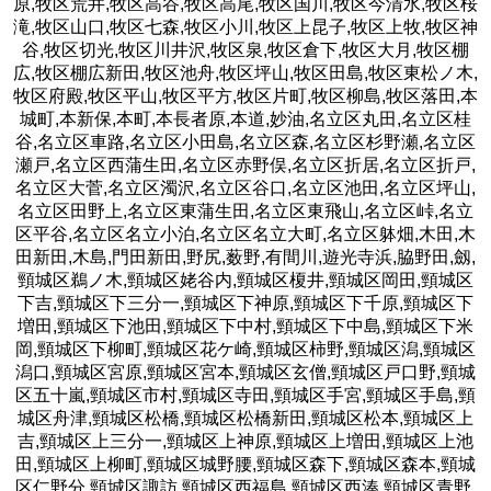
原,牧区荒井,牧区高谷,牧区高尾,牧区国川,牧区今清水,牧区桜
滝,牧区山口,牧区七森,牧区小川,牧区上昆子,牧区上牧,牧区神
谷,牧区切光,牧区川井沢,牧区泉,牧区倉下,牧区大月,牧区棚
広,牧区棚広新田,牧区池舟,牧区坪山,牧区田島,牧区東松ノ木,
牧区府殿,牧区平山,牧区平方,牧区片町,牧区柳島,牧区落田,本
城町,本新保,本町,本長者原,本道,妙油,名立区丸田,名立区桂
谷,名立区車路,名立区小田島,名立区森,名立区杉野瀬,名立区
瀬戸,名立区西蒲生田,名立区赤野俣,名立区折居,名立区折戸,
名立区大菅,名立区濁沢,名立区谷口,名立区池田,名立区坪山,
名立区田野上,名立区東蒲生田,名立区東飛山,名立区峠,名立
区平谷,名立区名立小泊,名立区名立大町,名立区躰畑,木田,木
田新田,木島,門田新田,野尻,薮野,有間川,遊光寺浜,脇野田,劔,
頸城区鵜ノ木,頸城区姥谷内,頸城区榎井,頸城区岡田,頸城区
下吉,頸城区下三分一,頸城区下神原,頸城区下千原,頸城区下
増田,頸城区下池田,頸城区下中村,頸城区下中島,頸城区下米
岡,頸城区下柳町,頸城区花ケ崎,頸城区柿野,頸城区潟,頸城区
潟口,頸城区宮原,頸城区宮本,頸城区玄僧,頸城区戸口野,頸城
区五十嵐,頸城区市村,頸城区寺田,頸城区手宮,頸城区手島,頸
城区舟津,頸城区松橋,頸城区松橋新田,頸城区松本,頸城区上
吉,頸城区上三分一,頸城区上神原,頸城区上増田,頸城区上池
田,頸城区上柳町,頸城区城野腰,頸城区森下,頸城区森本,頸城
区仁野分,頸城区諏訪,頸城区西福島,頸城区西湊,頸城区青野,