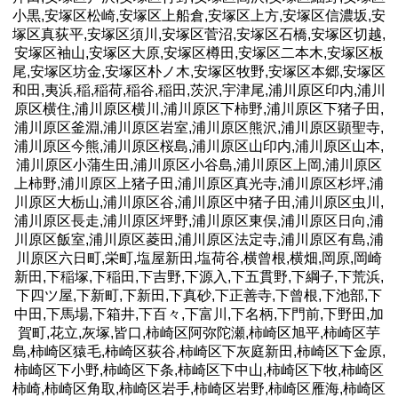
小黒,安塚区松崎,安塚区上船倉,安塚区上方,安塚区信濃坂,安
塚区真荻平,安塚区須川,安塚区菅沼,安塚区石橋,安塚区切越,
安塚区袖山,安塚区大原,安塚区樽田,安塚区二本木,安塚区板
尾,安塚区坊金,安塚区朴ノ木,安塚区牧野,安塚区本郷,安塚区
和田,夷浜,稲,稲荷,稲谷,稲田,茨沢,宇津尾,浦川原区印内,浦川
原区横住,浦川原区横川,浦川原区下柿野,浦川原区下猪子田,
浦川原区釜淵,浦川原区岩室,浦川原区熊沢,浦川原区顕聖寺,
浦川原区今熊,浦川原区桜島,浦川原区山印内,浦川原区山本,
浦川原区小蒲生田,浦川原区小谷島,浦川原区上岡,浦川原区
上柿野,浦川原区上猪子田,浦川原区真光寺,浦川原区杉坪,浦
川原区大栃山,浦川原区谷,浦川原区中猪子田,浦川原区虫川,
浦川原区長走,浦川原区坪野,浦川原区東俣,浦川原区日向,浦
川原区飯室,浦川原区菱田,浦川原区法定寺,浦川原区有島,浦
川原区六日町,栄町,塩屋新田,塩荷谷,横曾根,横畑,岡原,岡崎
新田,下稲塚,下稲田,下吉野,下源入,下五貫野,下綱子,下荒浜,
下四ツ屋,下新町,下新田,下真砂,下正善寺,下曾根,下池部,下
中田,下馬場,下箱井,下百々,下富川,下名柄,下門前,下野田,加
賀町,花立,灰塚,皆口,柿崎区阿弥陀瀬,柿崎区旭平,柿崎区芋
島,柿崎区猿毛,柿崎区荻谷,柿崎区下灰庭新田,柿崎区下金原,
柿崎区下小野,柿崎区下条,柿崎区下中山,柿崎区下牧,柿崎区
柿崎,柿崎区角取,柿崎区岩手,柿崎区岩野,柿崎区雁海,柿崎区