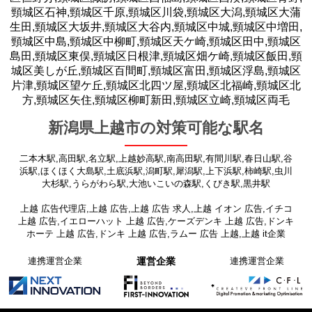
頸城区石神,頸城区千原,頸城区川袋,頸城区大潟,頸城区大蒲
生田,頸城区大坂井,頸城区大谷内,頸城区中城,頸城区中増田,
頸城区中島,頸城区中柳町,頸城区天ケ崎,頸城区田中,頸城区
島田,頸城区東俣,頸城区日根津,頸城区畑ケ崎,頸城区飯田,頸
城区美しが丘,頸城区百間町,頸城区富田,頸城区浮島,頸城区
片津,頸城区望ケ丘,頸城区北四ツ屋,頸城区北福崎,頸城区北
方,頸城区矢住,頸城区柳町新田,頸城区立崎,頸城区両毛
新潟県上越市の対策可能な駅名
二本木駅,高田駅,名立駅,上越妙高駅,南高田駅,有間川駅,春日山駅,谷
浜駅,ほくほく大島駅,土底浜駅,潟町駅,犀潟駅,上下浜駅,柿崎駅,虫川
大杉駅,うらがわら駅,大池いこいの森駅,くびき駅,黒井駅
上越 広告代理店,上越 広告,上越 広告 求人,上越 イオン 広告,イチコ
上越 広告,イエローハット 上越 広告,ケーズデンキ 上越 広告,ドンキ
ホーテ 上越 広告,ドンキ 上越 広告,ラムー 広告 上越,上越 it企業
連携運営企業
運営企業
連携運営企業