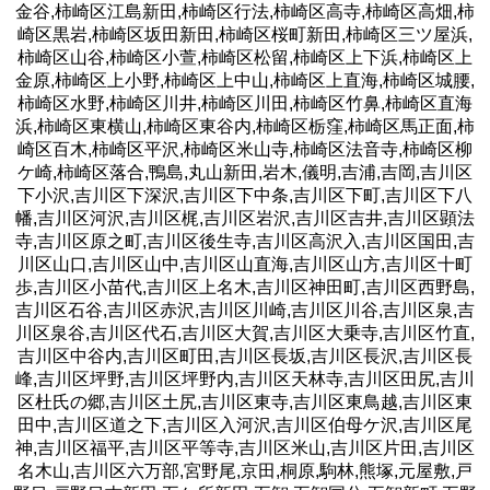
金谷,柿崎区江島新田,柿崎区行法,柿崎区高寺,柿崎区高畑,柿
崎区黒岩,柿崎区坂田新田,柿崎区桜町新田,柿崎区三ツ屋浜,
柿崎区山谷,柿崎区小萱,柿崎区松留,柿崎区上下浜,柿崎区上
金原,柿崎区上小野,柿崎区上中山,柿崎区上直海,柿崎区城腰,
柿崎区水野,柿崎区川井,柿崎区川田,柿崎区竹鼻,柿崎区直海
浜,柿崎区東横山,柿崎区東谷内,柿崎区栃窪,柿崎区馬正面,柿
崎区百木,柿崎区平沢,柿崎区米山寺,柿崎区法音寺,柿崎区柳
ケ崎,柿崎区落合,鴨島,丸山新田,岩木,儀明,吉浦,吉岡,吉川区
下小沢,吉川区下深沢,吉川区下中条,吉川区下町,吉川区下八
幡,吉川区河沢,吉川区梶,吉川区岩沢,吉川区吉井,吉川区顕法
寺,吉川区原之町,吉川区後生寺,吉川区高沢入,吉川区国田,吉
川区山口,吉川区山中,吉川区山直海,吉川区山方,吉川区十町
歩,吉川区小苗代,吉川区上名木,吉川区神田町,吉川区西野島,
吉川区石谷,吉川区赤沢,吉川区川崎,吉川区川谷,吉川区泉,吉
川区泉谷,吉川区代石,吉川区大賀,吉川区大乗寺,吉川区竹直,
吉川区中谷内,吉川区町田,吉川区長坂,吉川区長沢,吉川区長
峰,吉川区坪野,吉川区坪野内,吉川区天林寺,吉川区田尻,吉川
区杜氏の郷,吉川区土尻,吉川区東寺,吉川区東鳥越,吉川区東
田中,吉川区道之下,吉川区入河沢,吉川区伯母ケ沢,吉川区尾
神,吉川区福平,吉川区平等寺,吉川区米山,吉川区片田,吉川区
名木山,吉川区六万部,宮野尾,京田,桐原,駒林,熊塚,元屋敷,戸