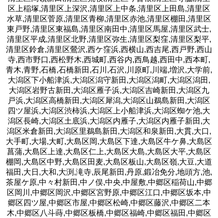
区上稲塚,清里区上深沢,清里区上中条,清里区上田島,清里区
水草,清里区菅原,清里区青柳,清里区赤池,清里区棚田,清里区
東戸野,清里区東福島,清里区南田中,清里区馬屋,清里区武士,
清里区平成,清里区北野,清里区弥生,清里区梨窪,清里区梨平,
清里区鈴倉,清里区鶯沢,西ケ窪浜,西横山,西吉尾,西戸野,西山
寺,西市野口,西松野木,西城町,西谷内,西鳥越,西田中,西本町,
青木,青野,石橋,石橋新田,石川,石沢,川原町,川端,増沢,大学前,
大潟区下小船津浜,大潟区潟守新田,大潟区潟町,大潟区潟田,
大潟区岩野古新田,大潟区雁子浜,大潟区吉崎新田,大潟区九
戸浜,大潟区高橋新田,大潟区犀潟,大潟区山鵜島新田,大潟区
四ツ屋浜,大潟区渋柿浜,大潟区上小船津浜,大潟区蜘ケ池,大
潟区長崎,大潟区土底浜,大潟区内雁子,大潟区内雁子新田,大
潟区米倉新田,大潟区里鵜島新田,大潟区和泉新田,大貫,大口,
大手町,大場,大町,大島区岡,大島区下達,大島区牛ケ鼻,大島区
菖蒲,大島区上達,大島区仁上,大島区大島,大島区大平,大島区
棚岡,大島区中野,大島区田麦,大島区板山,大島区嶺,大豆,大道
福田,大日,大和,大渕,滝寺,辰尾新田,丹原,鍛冶免分,地頭方,池,
茶屋ケ原,中々村新田,中ノ俣,中央,中屋敷,中郷区稲荷山,中郷
区岡川,中郷区岡沢,中郷区宮野原,中郷区江口,中郷区坂本,中
郷区四ツ屋,中郷区市屋,中郷区松崎,中郷区藤沢,中郷区二本
木,中郷区八斗蒔,中郷区板橋,中郷区福崎,中郷区福田,中郷区