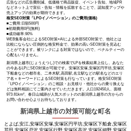
広告などの広告費削減、低価格で商品販促、イベント告知、地域PR
などネット上で宣伝・告知・情報を拡散することで、認知度アップや
売上アップの効果が期待できます。
格安SEO対策「LPOイノベーション」のご費用(価格)
■ご費用:日額500円
■初期費用0円(無料)
■成功確率:90%
WEB集客会社によるSEO対策×AIによる外部SEO対策で、他社とは
比較にならない圧倒的な格安料金で、効果の高いSEO対策を見込む
ことができます。被リンクによる対策ではないので、ペナルティーの
心配もいりません。
新潟県上越市(じょうえつし)での検索でLPを検索結果上位し、あなた
の今あるLPにSEO対策が可能です。安塚区安塚,安塚区円平坊,安塚区
下船倉などの都市名、二本木駅,高田駅,名立駅などの駅名などのエリ
ア名＋キーワードによるSEO対策も行なっています。格安SEO対策
「LPOイノベーション」のご相談・お見積り・他社からの乗り換えな
どは無料相談にてご案内させていただきます。人口192450人、面積
973.81km²、春日山城跡が人気スポットのの新潟県上越市の方からの
お問い合わせ心よりお待ちしております。
新潟県上越市の対策可能な町名
とよば,安江,安塚区安塚,安塚区円平坊,安塚区下船倉,安塚区
芹田,安塚区戸沢,安塚区行野,安塚区高沢,安塚区細野,安塚区