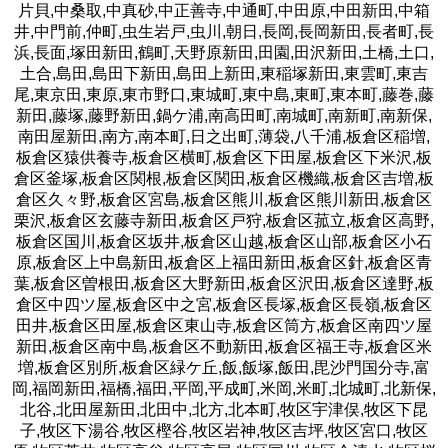
片貝,中桑取,中真砂,中正善寺,中通町,中田原,中田新田,中箱
井,中門前,仲町,虫生岩戸,虫川,朝日,長岡,長岡新田,長者町,長
浜,長面,塚田新田,鶴町,天野原新田,田園,田沢新田,土橋,土口,
土合,島田,島田下新田,島田上新田,東稲塚新田,東雲町,東吉
尾,東京田,東原,東市野口,東城町,東中島,東町,東本町,藤巻,藤
新田,藤塚,藤野新田,鍋ケ浦,南高田町,南城町,南新町,南新保,
南田屋新田,南方,南本町,日之出町,薄袋,八千浦,板倉区稲増,
板倉区猿供養寺,板倉区横町,板倉区下田屋,板倉区下米沢,板
倉区釜塚,板倉区関根,板倉区関田,板倉区機織,板倉区吉増,板
倉区久々野,板倉区宮島,板倉区熊川,板倉区熊川新田,板倉区
栗沢,板倉区玄藤寺新田,板倉区戸狩,板倉区菰立,板倉区高野,
板倉区国川,板倉区坂井,板倉区山越,板倉区山部,板倉区小石
原,板倉区上中島新田,板倉区上福田新田,板倉区針,板倉区青
葉,板倉区曽根田,板倉区大野新田,板倉区沢田,板倉区達野,板
倉区中四ツ屋,板倉区中之宮,板倉区長塚,板倉区長嶺,板倉区
田井,板倉区田屋,板倉区東山寺,板倉区筒方,板倉区南四ツ屋
新田,板倉区南中島,板倉区不動新田,板倉区福王寺,板倉区米
増,板倉区別所,板倉区緑ケ丘,飯,飯塚,飯田,毘沙門国分寺,富
岡,福岡新田,福橋,福田,平岡,平成町,米岡,米町,北城町,北新保,
北谷,北田屋新田,北田中,北方,北本町,牧区宇津俣,牧区下昆
子,牧区下湯谷,牧区樫谷,牧区岩神,牧区吉坪,牧区宮口,牧区