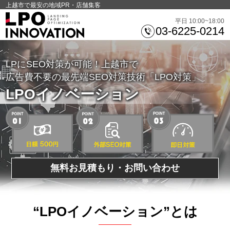
上越市で最安の地域PR・店舗集客
平日 10:00~18:00
03-6225-0214
LPにSEO対策が可能！上越市で
広告費不要の最先端SEO対策技術「LPO対策」
LPOイノベーション
無料お見積もり・お問い合わせ
“LPOイノベーション”とは