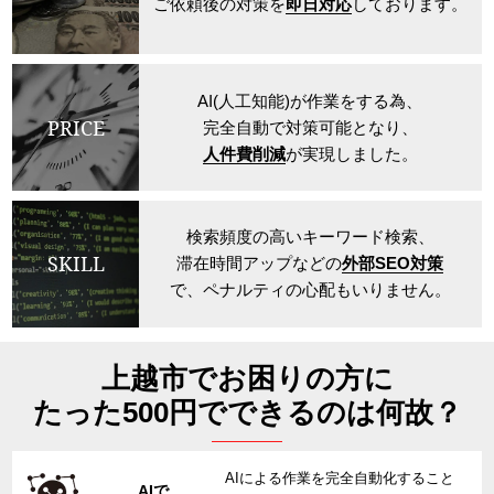
ご依頼後の対策を
即日対応
しております。
AI(人工知能)が作業をする為、
PRICE
完全自動で対策可能となり、
人件費削減
が実現しました。
検索頻度の高いキーワード検索、
SKILL
滞在時間アップなどの
外部SEO対策
で、ペナルティの心配もいりません。
上越市でお困りの方に
たった500円でできるのは何故？
AIによる作業を完全自動化すること
AIで