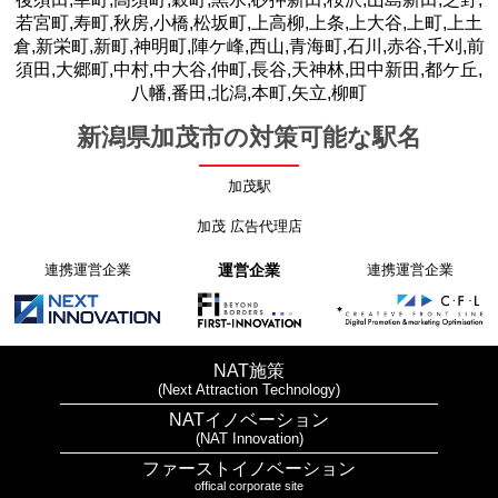
若宮町,寿町,秋房,小橋,松坂町,上高柳,上条,上大谷,上町,上土
倉,新栄町,新町,神明町,陣ケ峰,西山,青海町,石川,赤谷,千刈,前
須田,大郷町,中村,中大谷,仲町,長谷,天神林,田中新田,都ケ丘,
八幡,番田,北潟,本町,矢立,柳町
新潟県加茂市の対策可能な駅名
加茂駅
加茂 広告代理店
連携運営企業
運営企業
連携運営企業
NAT施策
(Next Attraction Technology)
NATイノベーション
(NAT Innovation)
ファーストイノベーション
offical corporate site