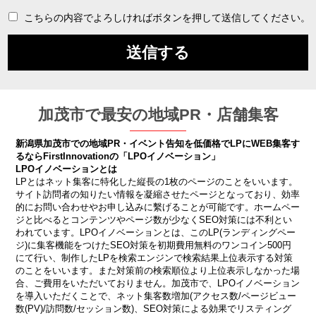
こちらの内容でよろしければボタンを押して送信してください。
加茂市で最安の地域PR・店舗集客
新潟県加茂市での地域PR・イベント告知を低価格でLPにWEB集客す
るならFirstInnovationの「LPOイノベーション」
LPOイノベーションとは
LPとはネット集客に特化した縦長の1枚のページのことをいいます。
サイト訪問者の知りたい情報を凝縮させたページとなっており、効率
的にお問い合わせやお申し込みに繫げることが可能です。ホームペー
ジと比べるとコンテンツやページ数が少なくSEO対策には不利とい
われています。LPOイノベーションとは、このLP(ランディングペー
ジ)に集客機能をつけたSEO対策を初期費用無料のワンコイン500円
にて行い、制作したLPを検索エンジンで検索結果上位表示する対策
のことをいいます。また対策前の検索順位より上位表示しなかった場
合、ご費用をいただいておりません。加茂市で、LPOイノベーション
を導入いただくことで、ネット集客数増加(アクセス数/ページビュー
数(PV)/訪問数/セッション数)、SEO対策による効果でリスティング