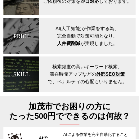
ご依頼後の対策を
即日対応
しております。
AI(人工知能)が作業をする為、
PRICE
完全自動で対策可能となり、
人件費削減
が実現しました。
検索頻度の高いキーワード検索、
SKILL
滞在時間アップなどの
外部SEO対策
で、ペナルティの心配もいりません。
加茂市でお困りの方に
たった500円でできるのは何故？
AIによる作業を完全自動化すること
AIで