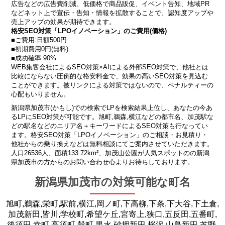
広告などの広告費削減、低価格で商品販促、イベント告知、地域PR
などネット上で宣伝・告知・情報を拡散することで、認知度アップや
売上アップの効果が期待できます。
格安SEO対策「LPOイノベーション」のご費用(価格)
■ご費用:日額500円
■初期費用0円(無料)
■成功確率:90%
WEB集客会社によるSEO対策×AIによる外部SEO対策で、他社とは
比較にならない圧倒的な格安料金で、効果の高いSEO対策を見込む
ことができます。被リンクによる対策ではないので、ペナルティーの
心配もいりません。
新潟県加茂市(かもし)での検索でLPを検索結果上位し、あなたの今あ
るLPにSEO対策が可能です。旭町,鵜森,横江などの都市名、加茂駅な
どの駅名などのエリア名＋キーワードによるSEO対策も行なってい
ます。格安SEO対策「LPOイノベーション」のご相談・お見積り・
他社からの乗り換えなどは無料相談にてご案内させていただきます。
人口26536人、面積133.72km²、加茂山公園が人気スポットのの新潟
県加茂市の方からのお問い合わせ心よりお待ちしております。
新潟県加茂市の対策可能な町名
旭町,鵜森,栄町,駅前,横江,岡ノ町,下高柳,下条,下大谷,下土倉,
加茂新田,皆川,学校町,希望ケ丘,宮寄上,狭口,五反田,五番町,
後須田,幸町,高須町,穀町,黒水,砂押新田,桜沢,山島新田,芝野,