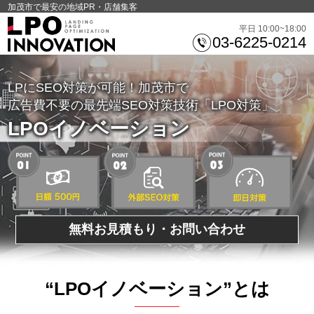
加茂市で最安の地域PR・店舗集客
平日 10:00~18:00
03-6225-0214
LPにSEO対策が可能！加茂市で
広告費不要の最先端SEO対策技術「LPO対策」
LPOイノベーション
無料お見積もり・お問い合わせ
“LPOイノベーション”とは