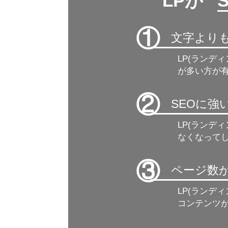
LPが ”
①
文字より
LP(ランデ
が多い方が有
②
SEOに
LP(ランデ
なくなって
③
ページ数
LP(ランデ
コンテンツ