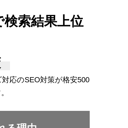
で検索結果上位
策
ズ対応の
SEO対策が格安500
す。