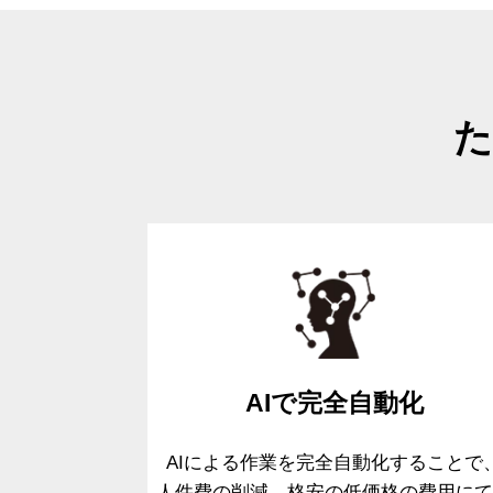
た
AIで
完全自動化
AIによる作業を完全自動化することで
人件費の削減、格安の低価格の費用
に