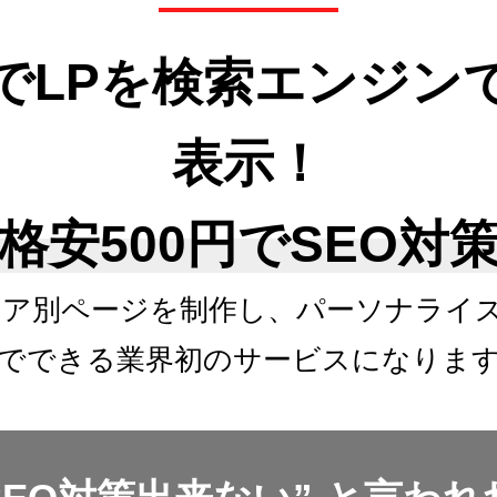
でLPを検索エンジン
表示！
格安500円でSEO対
リア別ページを制作し、
パーソナライ
でできる
業界初のサービスになりま