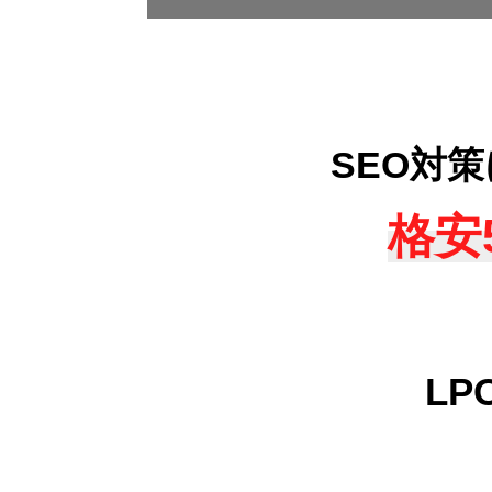
SEO対
格安
L