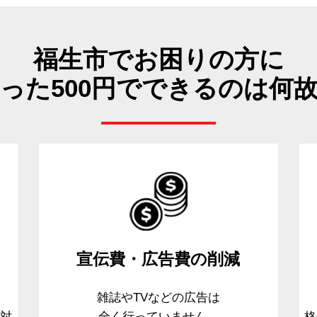
福生市でお困りの方に
った500円でできるのは何
宣伝費・広告費
の削減
、
雑誌やTVなどの広告は
て対
全く行っていません。
格