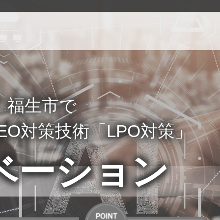
！福生市で
EO対策技術「LPO対策」
ベーション