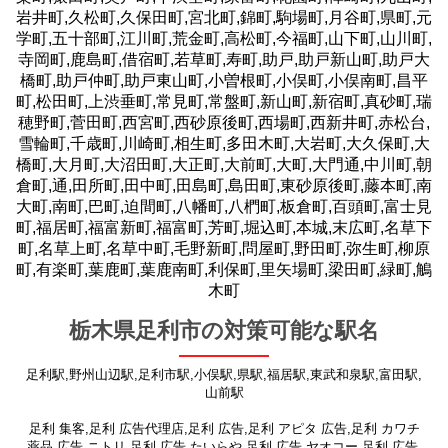
岩井町,久松町,久保田町,宮北町,錦町,駒場町,月谷町,県町,元
学町,五十部町,江川町,荒金町,高松町,今福町,山下町,山川町,
寺岡町,鹿島町,借宿町,若草町,寿町,助戸,助戸新山町,助戸大
橋町,助戸仲町,助戸東山町,小曽根町,小俣町,小俣南町,昌平
町,松田町,上渋垂町,常見町,常盤町,新山町,新宿町,真砂町,瑞
穂野町,菅田町,西宮町,西砂原後町,西場町,西新井町,赤松台,
雪輪町,千歳町,川崎町,相生町,多田木町,大岩町,大久保町,大
橋町,大月町,大沼田町,大正町,大前町,大町,大門通,中川町,朝
倉町,通,田所町,田中町,田島町,島田町,東砂原後町,藤本町,南
大町,南町,巴町,迫間町,八幡町,八椚町,板倉町,百頭町,富士見
町,福居町,福富新町,福富町,芳町,堀込町,本城,末広町,名草下
町,名草上町,名草中町,毛野新町,問屋町,野田町,弥生町,柳原
町,有楽町,葉鹿町,葉鹿南町,利保町,里矢場町,梁田町,緑町,鵤
木町
栃木県足利市の対策可能な駅名
足利駅,野州山辺駅,足利市駅,小俣駅,県駅,福居駅,東武和泉駅,富田駅,
山前駅
足利 集客,足利 広告代理店,足利 広告,足利 アピタ 広告,足利 カワチ
薬品 広告,ニトリ 足利 広告,たいらや 足利 広告,ヤオコー 足利 広告,