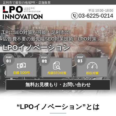
足利市で最安の地域PR・店舗集客
平日 10:00~18:00
03-6225-0214
LPにSEO対策が可能！足利市で
広告費不要の最先端SEO対策技術「LPO対策」
LPOイノベーション
無料お見積もり・お問い合わせ
“LPOイノベーション”とは