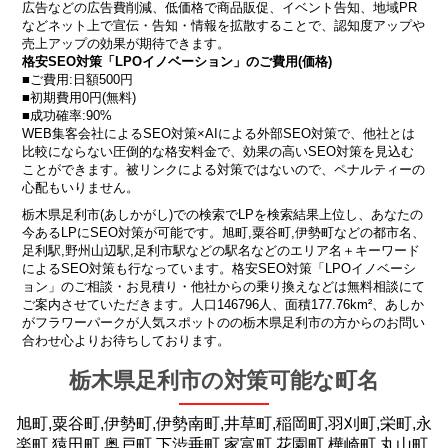
広告などの広告費削減、低価格で商品販促、イベント告知、地域PR
などネット上で宣伝・告知・情報を拡散することで、認知度アップや
売上アップの効果が期待できます。
格安SEO対策「LPOイノベーション」のご費用(価格)
■ご費用:日額500円
■初期費用0円(無料)
■成功確率:90%
WEB集客会社によるSEO対策×AIによる外部SEO対策で、他社とは
比較にならない圧倒的な格安料金で、効果の高いSEO対策を見込む
ことができます。被リンクによる対策ではないので、ペナルティーの
心配もいりません。
栃木県足利市(あしかがし)での検索でLPを検索結果上位し、あなたの
今あるLPにSEO対策が可能です。旭町,粟谷町,伊勢町などの都市名、
足利駅,野州山辺駅,足利市駅などの駅名などのエリア名＋キーワード
によるSEO対策も行なっています。格安SEO対策「LPOイノベーシ
ョン」のご相談・お見積り・他社からの乗り換えなどは無料相談にて
ご案内させていただきます。人口146796人、面積177.76km²、あしか
がフラワーパークが人気スポットのの栃木県足利市の方からのお問い
合わせ心よりお待ちしております。
栃木県足利市の対策可能な町名
旭町,粟谷町,伊勢町,伊勢南町,井草町,稲岡町,羽刈町,栄町,永
楽町,猿田町,奥戸町,下渋垂町,家富町,花園町,樺崎町,丸山町,