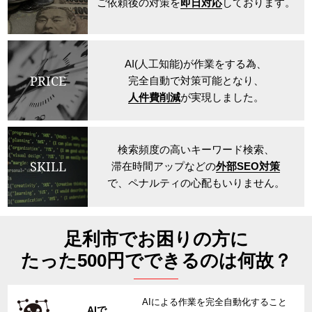
ご依頼後の対策を
即日対応
しております。
AI(人工知能)が作業をする為、
PRICE
完全自動で対策可能となり、
人件費削減
が実現しました。
検索頻度の高いキーワード検索、
SKILL
滞在時間アップなどの
外部SEO対策
で、ペナルティの心配もいりません。
足利市でお困りの方に
たった500円でできるのは何故？
AIによる作業を完全自動化すること
AIで