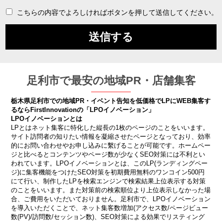
こちらの内容でよろしければボタンを押して送信してください。
足利市で最安の地域PR・店舗集客
栃木県足利市での地域PR・イベント告知を低価格でLPにWEB集客す
るならFirstInnovationの「LPOイノベーション」
LPOイノベーションとは
LPとはネット集客に特化した縦長の1枚のページのことをいいます。
サイト訪問者の知りたい情報を凝縮させたページとなっており、効率
的にお問い合わせやお申し込みに繫げることが可能です。ホームペー
ジと比べるとコンテンツやページ数が少なくSEO対策には不利とい
われています。LPOイノベーションとは、このLP(ランディングペー
ジ)に集客機能をつけたSEO対策を初期費用無料のワンコイン500円
にて行い、制作したLPを検索エンジンで検索結果上位表示する対策
のことをいいます。また対策前の検索順位より上位表示しなかった場
合、ご費用をいただいておりません。足利市で、LPOイノベーション
を導入いただくことで、ネット集客数増加(アクセス数/ページビュー
数(PV)/訪問数/セッション数)、SEO対策による効果でリスティング