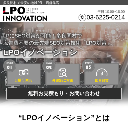
多良間村で最安の地域PR・店舗集客
平日 10:00~18:00
03-6225-0214
LPにSEO対策が可能！多良間村で
広告費不要の最先端SEO対策技術「LPO対策」
LPOイノベーション
無料お見積もり・お問い合わせ
“LPOイノベーション”とは