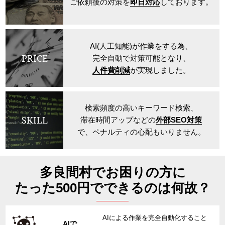
ご依頼後の対策を
即日対応
しております。
AI(人工知能)が作業をする為、
PRICE
完全自動で対策可能となり、
人件費削減
が実現しました。
検索頻度の高いキーワード検索、
SKILL
滞在時間アップなどの
外部SEO対策
で、ペナルティの心配もいりません。
多良間村でお困りの方に
たった500円でできるのは何故？
AIによる作業を完全自動化すること
AIで