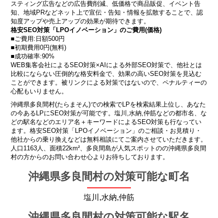
スティング広告などの広告費削減、低価格で商品販促、イベント告
知、地域PRなどネット上で宣伝・告知・情報を拡散することで、認
知度アップや売上アップの効果が期待できます。
格安SEO対策「LPOイノベーション」のご費用(価格)
■ご費用:日額500円
■初期費用0円(無料)
■成功確率:90%
WEB集客会社によるSEO対策×AIによる外部SEO対策で、他社とは
比較にならない圧倒的な格安料金で、効果の高いSEO対策を見込む
ことができます。被リンクによる対策ではないので、ペナルティーの
心配もいりません。
沖縄県多良間村(たらまそん)での検索でLPを検索結果上位し、あなた
の今あるLPにSEO対策が可能です。塩川,水納,仲筋などの都市名、な
どの駅名などのエリア名＋キーワードによるSEO対策も行なってい
ます。格安SEO対策「LPOイノベーション」のご相談・お見積り・
他社からの乗り換えなどは無料相談にてご案内させていただきます。
人口1163人、面積22km²、多良間島が人気スポットのの沖縄県多良間
村の方からのお問い合わせ心よりお待ちしております。
沖縄県多良間村の対策可能な町名
塩川,水納,仲筋
沖縄県多良間村の対策可能な駅名