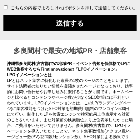
こちらの内容でよろしければボタンを押して送信してください。
多良間村で最安の地域PR・店舗集客
沖縄県多良間村(宮古郡)での地域PR・イベント告知を低価格でLPに
WEB集客するならFirstInnovationの「LPOイノベーション」
LPOイノベーションとは
LPとはネット集客に特化した縦長の1枚のページのことをいいます。
サイト訪問者の知りたい情報を凝縮させたページとなっており、効率
的にお問い合わせやお申し込みに繫げることが可能です。ホームペー
ジと比べるとコンテンツやページ数が少なくSEO対策には不利とい
われています。LPOイノベーションとは、このLP(ランディングペー
ジ)に集客機能をつけたSEO対策を初期費用無料のワンコイン500円
にて行い、制作したLPを検索エンジンで検索結果上位表示する対策
のことをいいます。また対策前の検索順位より上位表示しなかった場
合、ご費用をいただいておりません。多良間村(宮古郡)で、LPOイノ
ベーションを導入いただくことで、ネット集客数増加(アクセス数/ペ
ージビュー数(PV)/訪問数/セッション数)、SEO対策による効果でリ