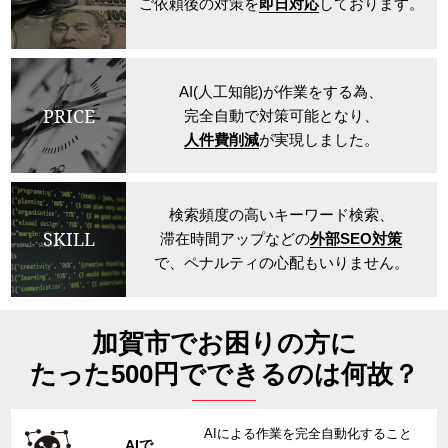
ご依頼後の対策を
即日対応
しております。
AI(人工知能)が作業をする為、
PRICE
完全自動で対策可能となり、
人件費削減
が実現しました。
検索頻度の高いキーワード検索、
SKILL
滞在時間アップなどの
外部SEO対策
で、ペナルティの心配もいりません。
加賀市でお困りの方に
たった500円でできるのは何故？
AIによる作業を完全自動化すること
AIで