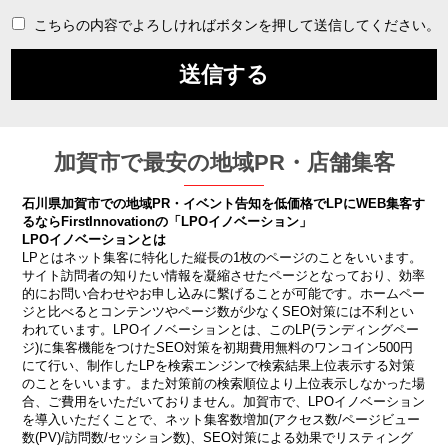
こちらの内容でよろしければボタンを押して送信してください。
加賀市で最安の地域PR・店舗集客
石川県加賀市での地域PR・イベント告知を低価格でLPにWEB集客す
るならFirstInnovationの「LPOイノベーション」
LPOイノベーションとは
LPとはネット集客に特化した縦長の1枚のページのことをいいます。
サイト訪問者の知りたい情報を凝縮させたページとなっており、効率
的にお問い合わせやお申し込みに繫げることが可能です。ホームペー
ジと比べるとコンテンツやページ数が少なくSEO対策には不利とい
われています。LPOイノベーションとは、このLP(ランディングペー
ジ)に集客機能をつけたSEO対策を初期費用無料のワンコイン500円
にて行い、制作したLPを検索エンジンで検索結果上位表示する対策
のことをいいます。また対策前の検索順位より上位表示しなかった場
合、ご費用をいただいておりません。加賀市で、LPOイノベーション
を導入いただくことで、ネット集客数増加(アクセス数/ページビュー
数(PV)/訪問数/セッション数)、SEO対策による効果でリスティング