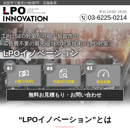
加賀市で最安の地域PR・店舗集客
平日 10:00~18:00
03-6225-0214
LPにSEO対策が可能！加賀市で
広告費不要の最先端SEO対策技術「LPO対策」
LPOイノベーション
無料お見積もり・お問い合わせ
“LPOイノベーション”とは