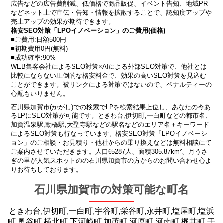
広告などの広告費削減、低価格で商品販促、イベント告知、地域PR
などネット上で宣伝・告知・情報を拡散することで、認知度アップや
売上アップの効果が期待できます。
格安SEO対策「LPOイノベーション」のご費用(価格)
■ご費用:日額500円
■初期費用0円(無料)
■成功確率:90%
WEB集客会社によるSEO対策×AIによる外部SEO対策で、他社とは
比較にならない圧倒的な格安料金で、効果の高いSEO対策を見込む
ことができます。被リンクによる対策ではないので、ペナルティーの
心配もいりません。
石川県加賀市(かがし)での検索でLPを検索結果上位し、あなたの今あ
るLPにSEO対策が可能です。ときわ台,伊切町,一白町などの都市名、
加賀温泉駅,動橋駅,大聖寺駅などの駅名などのエリア名＋キーワード
によるSEO対策も行なっています。格安SEO対策「LPOイノベーシ
ョン」のご相談・お見積り・他社からの乗り換えなどは無料相談にて
ご案内させていただきます。人口65287人、面積305.87km²、月うさ
ぎの里が人気スポットのの石川県加賀市の方からのお問い合わせ心よ
りお待ちしております。
石川県加賀市の対策可能な町名
ときわ台,伊切町,一白町,宇谷町,栄谷町,永井町,塩屋町,塩浜
町,奥谷町,横北町,下河崎町,加茂町,河原町,河南町,梶井町,干