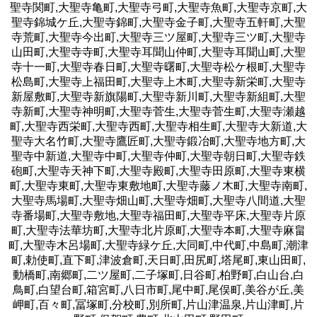
聖寺関町,大聖寺亀町,大聖寺弓町,大聖寺魚町,大聖寺京町,大
聖寺錦城ケ丘,大聖寺錦町,大聖寺金子町,大聖寺五軒町,大聖
寺荒町,大聖寺今出町,大聖寺三ツ屋町,大聖寺三ツ町,大聖寺
山田町,大聖寺寺町,大聖寺耳聞山仲町,大聖寺耳聞山町,大聖
寺十一町,大聖寺春日町,大聖寺曙町,大聖寺松ケ根町,大聖寺
松島町,大聖寺上福田町,大聖寺上木町,大聖寺新栄町,大聖寺
新屋敷町,大聖寺新旗陽町,大聖寺新川町,大聖寺新組町,大聖
寺新町,大聖寺神明町,大聖寺菅生,大聖寺菅生町,大聖寺瀬越
町,大聖寺西栄町,大聖寺西町,大聖寺相生町,大聖寺大新道,大
聖寺大名竹町,大聖寺鷹匠町,大聖寺鍛冶町,大聖寺地方町,大
聖寺中新道,大聖寺中町,大聖寺仲町,大聖寺朝日町,大聖寺鉄
砲町,大聖寺天神下町,大聖寺殿町,大聖寺田原町,大聖寺東横
町,大聖寺東町,大聖寺東敷地町,大聖寺藤ノ木町,大聖寺南町,
大聖寺馬場町,大聖寺畑山町,大聖寺畑町,大聖寺八間道,大聖
寺番場町,大聖寺敷地,大聖寺福田町,大聖寺平床,大聖寺片原
町,大聖寺法華坊町,大聖寺北片原町,大聖寺本町,大聖寺麻畠
町,大聖寺木呂場町,大聖寺緑ケ丘,大同町,中代町,中島町,潮津
町,勅使町,直下町,津波倉町,天日町,田尻町,塔尾町,東山田町,
動橋町,南郷町,二ツ屋町,二子塚町,日谷町,柏野町,白山台,白
鳥町,白望台町,箱宮町,八日市町,尾中町,尾俣町,美谷が丘,美
岬町,百々町,冨塚町,分校町,別所町,片山津温泉,片山津町,片