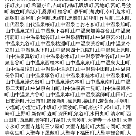
拓町,丸山町,希望が丘,吉崎町,橘町,吸坂町,宮地町,宮町,弓波
町,橋立町,熊坂町,桑原町,桂谷町,源平町,湖城町,幸町,荒木町,
高塚町,高尾町,合河町,黒崎町,黒瀬町,細坪町,作見町,三木町,
山代温泉,山代温泉桜町,山中温泉こおろぎ町,山中温泉旭町,
山中温泉栄町,山中温泉下谷町,山中温泉加美谷台,山中温泉
河鹿町,山中温泉我谷町,山中温泉栢野町,山中温泉宮の杜,山
中温泉九谷町,山中温泉枯淵町,山中温泉荒谷町,山中温泉今
立町,山中温泉坂下町,山中温泉四十九院町,山中温泉上原町,
山中温泉真砂町,山中温泉杉水町,山中温泉菅生谷町,山中温
泉菅谷町,山中温泉西桂木町,山中温泉泉町,山中温泉大土町,
山中温泉滝町,山中温泉中津原町,山中温泉中田町,山中温泉
長谷田町,山中温泉塚谷町,山中温泉東桂木町,山中温泉東町,
山中温泉湯の出町,山中温泉湯の本町,山中温泉南町,山中温
泉二天町,山中温泉白山町,山中温泉富士見町,山中温泉風谷
町,山中温泉片谷町,山中温泉本町,山中温泉薬師町,山田町,七
日市新町,七日市町,篠原新町,篠原町,柴山町,若葉台,手塚町,
小塩町,小塩辻町,小坂町,小菅波町,庄町,松が丘,松山町,上河
崎町,上野町,新保町,森町,深田町,須谷町,水田丸町,清水町,西
山田町,西島町,曾宇町,打越町,大菅波町,大聖寺一本橋町,大聖
寺永町,大聖寺越前三ツ屋町,大聖寺越前町,大聖寺岡町,大聖
寺荻生町,大聖寺下屋敷町,大聖寺下福田町,大聖寺観音町,大