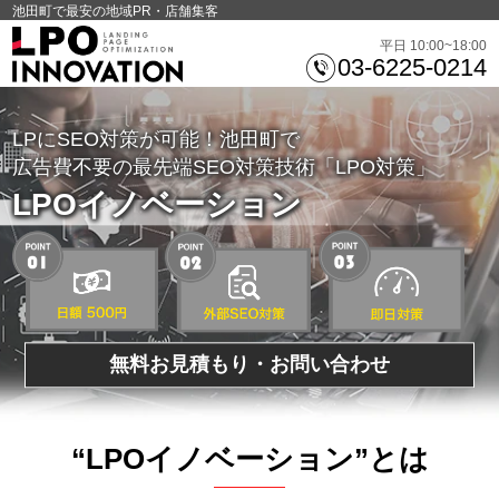
池田町で最安の地域PR・店舗集客
平日 10:00~18:00
03-6225-0214
LPにSEO対策が可能！池田町で
広告費不要の最先端SEO対策技術「LPO対策」
LPOイノベーション
無料お見積もり・お問い合わせ
“LPOイノベーション”とは