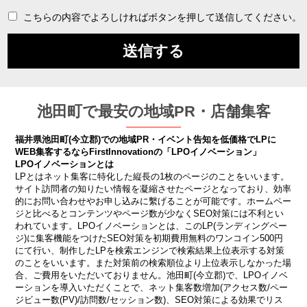
こちらの内容でよろしければボタンを押して送信してください。
池田町で最安の地域PR・店舗集客
福井県池田町(今立郡)での地域PR・イベント告知を低価格でLPに
WEB集客するならFirstInnovationの「LPOイノベーション」
LPOイノベーションとは
LPとはネット集客に特化した縦長の1枚のページのことをいいます。
サイト訪問者の知りたい情報を凝縮させたページとなっており、効率
的にお問い合わせやお申し込みに繫げることが可能です。ホームペー
ジと比べるとコンテンツやページ数が少なくSEO対策には不利とい
われています。LPOイノベーションとは、このLP(ランディングペー
ジ)に集客機能をつけたSEO対策を初期費用無料のワンコイン500円
にて行い、制作したLPを検索エンジンで検索結果上位表示する対策
のことをいいます。また対策前の検索順位より上位表示しなかった場
合、ご費用をいただいておりません。池田町(今立郡)で、LPOイノベ
ーションを導入いただくことで、ネット集客数増加(アクセス数/ペー
ジビュー数(PV)/訪問数/セッション数)、SEO対策による効果でリス