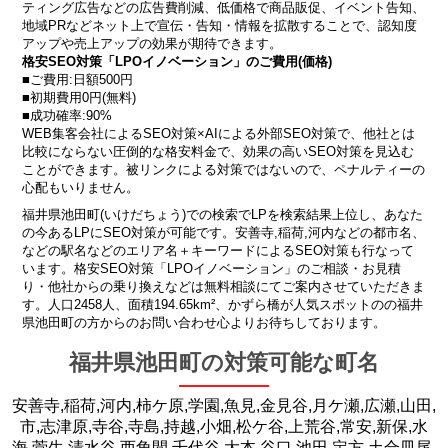
ティング広告などの広告費削減、低価格で商品販促、イベント告知、
地域PRなどネット上で宣伝・告知・情報を拡散することで、認知度
アップや売上アップの効果が期待できます。
格安SEO対策「LPOイノベーション」のご費用(価格)
■ご費用:日額500円
■初期費用0円(無料)
■成功確率:90%
WEB集客会社によるSEO対策×AIによる外部SEO対策で、他社とは
比較にならない圧倒的な格安料金で、効果の高いSEO対策を見込む
ことができます。被リンクによる対策ではないので、ペナルティーの
心配もいりません。
福井県池田町(いけだちょう)での検索でLPを検索結果上位し、あなた
の今あるLPにSEO対策が可能です。安善寺,稲荷,河内などの都市名、
などの駅名などのエリア名＋キーワードによるSEO対策も行なって
います。格安SEO対策「LPOイノベーション」のご相談・お見積
り・他社からの乗り換えなどは無料相談にてご案内させていただきま
す。人口2458人、面積194.65km²、かずら橋が人気スポットのの福井
県池田町の方からのお問い合わせ心よりお待ちしております。
福井県池田町の対策可能な町名
安善寺,稲荷,河内,柿ケ原,学園,魚見,金見谷,月ケ瀬,広瀬,山田,
市,志津原,寺谷,寺島,持越,小畑,松ケ谷,上荒谷,常安,新保,水
海,菅生,清水谷,西角間,千代谷,大本,谷口,池田,定方,土合皿尾,