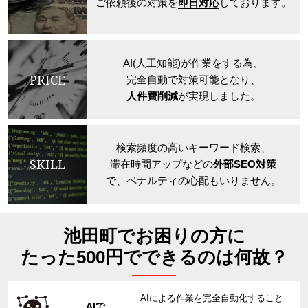
ご依頼後の対策を
即日対応
しております。
AI(人工知能)が作業をする為、
PRICE
完全自動で対策可能となり、
人件費削減
が実現しました。
検索頻度の高いキーワード検索、
SKILL
滞在時間アップなどの
外部SEO対策
で、ペナルティの心配もいりません。
池田町でお困りの方に
たった500円でできるのは何故？
AIによる作業を完全自動化すること
AIで