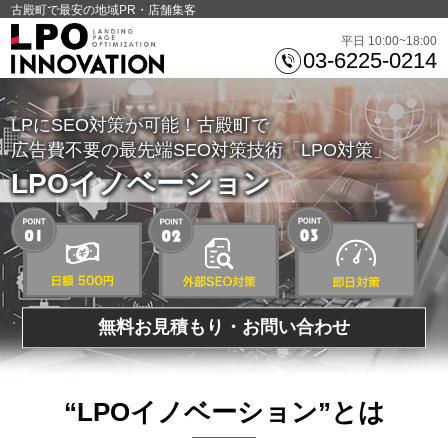
古殿町で最安の地域PR・店舗集客
平日 10:00~18:00
03-6225-0214
LPにSEO対策が可能！古殿町で
広告費不要の最先端SEO対策技術「LPO対策」
LPOイノベーション
無料お見積もり・お問い合わせ
“LPOイノベーション”とは