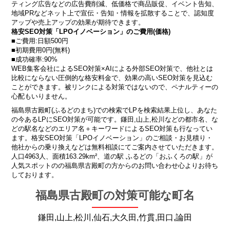
ティング広告などの広告費削減、低価格で商品販促、イベント告知、
地域PRなどネット上で宣伝・告知・情報を拡散することで、認知度
アップや売上アップの効果が期待できます。
格安SEO対策「LPOイノベーション」のご費用(価格)
■ご費用:日額500円
■初期費用0円(無料)
■成功確率:90%
WEB集客会社によるSEO対策×AIによる外部SEO対策で、他社とは
比較にならない圧倒的な格安料金で、効果の高いSEO対策を見込む
ことができます。被リンクによる対策ではないので、ペナルティーの
心配もいりません。
福島県古殿町(ふるどのまち)での検索でLPを検索結果上位し、あなた
の今あるLPにSEO対策が可能です。鎌田,山上,松川などの都市名、な
どの駅名などのエリア名＋キーワードによるSEO対策も行なってい
ます。格安SEO対策「LPOイノベーション」のご相談・お見積り・
他社からの乗り換えなどは無料相談にてご案内させていただきます。
人口4963人、面積163.29km²、道の駅 ふるどの「おふくろの駅」が
人気スポットのの福島県古殿町の方からのお問い合わせ心よりお待ち
しております。
福島県古殿町の対策可能な町名
鎌田,山上,松川,仙石,大久田,竹貫,田口,論田