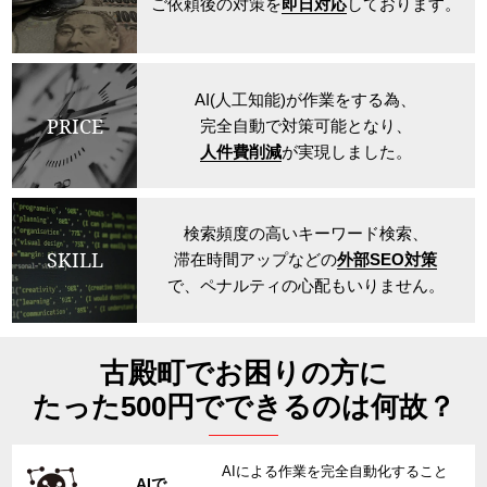
ご依頼後の対策を
即日対応
しております。
AI(人工知能)が作業をする為、
PRICE
完全自動で対策可能となり、
人件費削減
が実現しました。
検索頻度の高いキーワード検索、
SKILL
滞在時間アップなどの
外部SEO対策
で、ペナルティの心配もいりません。
古殿町でお困りの方に
たった500円でできるのは何故？
AIによる作業を完全自動化すること
AIで