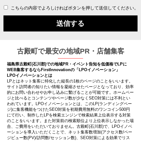
こちらの内容でよろしければボタンを押して送信してください。
古殿町で最安の地域PR・店舗集客
福島県古殿町(石川郡)での地域PR・イベント告知を低価格でLPに
WEB集客するならFirstInnovationの「LPOイノベーション」
LPOイノベーションとは
LPとはネット集客に特化した縦長の1枚のページのことをいいます。
サイト訪問者の知りたい情報を凝縮させたページとなっており、効率
的にお問い合わせやお申し込みに繫げることが可能です。ホームペー
ジと比べるとコンテンツやページ数が少なくSEO対策には不利とい
われています。LPOイノベーションとは、このLP(ランディングペー
ジ)に集客機能をつけたSEO対策を初期費用無料のワンコイン500円
にて行い、制作したLPを検索エンジンで検索結果上位表示する対策
のことをいいます。また対策前の検索順位より上位表示しなかった場
合、ご費用をいただいておりません。古殿町(石川郡)で、LPOイノベ
ーションを導入いただくことで、ネット集客数増加(アクセス数/ペー
ジビュー数(PV)/訪問数/セッション数)、SEO対策による効果でリス