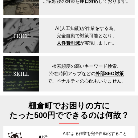
ご依頼後の対策を
即日対応
しております。
AI(人工知能)が作業をする為、
PRICE
完全自動で対策可能となり、
人件費削減
が実現しました。
検索頻度の高いキーワード検索、
SKILL
滞在時間アップなどの
外部SEO対策
で、ペナルティの心配もいりません。
棚倉町でお困りの方に
たった500円でできるのは何故？
AIによる作業を完全自動化すること
AIで