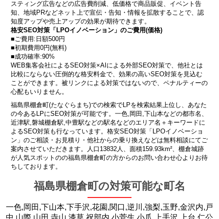
スティング広告などの広告費削減、低価格で商品販促、イベント告
知、地域PRなどネット上で宣伝・告知・情報を拡散することで、認
知度アップや売上アップの効果が期待できます。
格安SEO対策「LPOイノベーション」のご費用(価格)
■ご費用:日額500円
■初期費用0円(無料)
■成功確率:90%
WEB集客会社によるSEO対策×AIによる外部SEO対策で、他社とは
比較にならない圧倒的な格安料金で、効果の高いSEO対策を見込む
ことができます。被リンクによる対策ではないので、ペナルティーの
心配もいりません。
福島県棚倉町(たなぐらまち)での検索でLPを検索結果上位し、あなた
の今あるLPにSEO対策が可能です。一色,岡田,下山本などの都市名、
近津駅,磐城棚倉駅,中豊駅などの駅名などのエリア名＋キーワードに
よるSEO対策も行なっています。格安SEO対策「LPOイノベーショ
ン」のご相談・お見積り・他社からの乗り換えなどは無料相談にてご
案内させていただきます。人口13832人、面積159.93km²、棚倉城跡
が人気スポットのの福島県棚倉町の方からのお問い合わせ心よりお待
ちしております。
福島県棚倉町の対策可能な町名
一色,岡田,下山本,下手沢,花園,関口,逆川,強梨,玉野,金沢内,戸
中,山際,山田,寺山,漆草,祝部内,小菅生,小爪,上手沢,上台,仁公