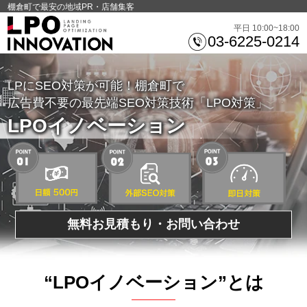
棚倉町で最安の地域PR・店舗集客
平日 10:00~18:00
03-6225-0214
LPにSEO対策が可能！棚倉町で
広告費不要の最先端SEO対策技術「LPO対策」
LPOイノベーション
無料お見積もり・お問い合わせ
“LPOイノベーション”とは