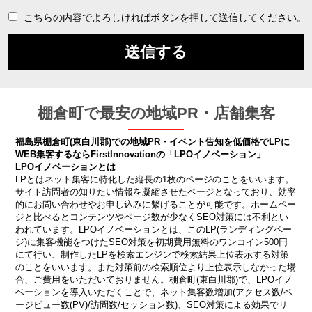
こちらの内容でよろしければボタンを押して送信してください。
棚倉町で最安の地域PR・店舗集客
福島県棚倉町(東白川郡)での地域PR・イベント告知を低価格でLPに
WEB集客するならFirstInnovationの「LPOイノベーション」
LPOイノベーションとは
LPとはネット集客に特化した縦長の1枚のページのことをいいます。
サイト訪問者の知りたい情報を凝縮させたページとなっており、効率
的にお問い合わせやお申し込みに繫げることが可能です。ホームペー
ジと比べるとコンテンツやページ数が少なくSEO対策には不利とい
われています。LPOイノベーションとは、このLP(ランディングペー
ジ)に集客機能をつけたSEO対策を初期費用無料のワンコイン500円
にて行い、制作したLPを検索エンジンで検索結果上位表示する対策
のことをいいます。また対策前の検索順位より上位表示しなかった場
合、ご費用をいただいておりません。棚倉町(東白川郡)で、LPOイノ
ベーションを導入いただくことで、ネット集客数増加(アクセス数/ペ
ージビュー数(PV)/訪問数/セッション数)、SEO対策による効果でリ