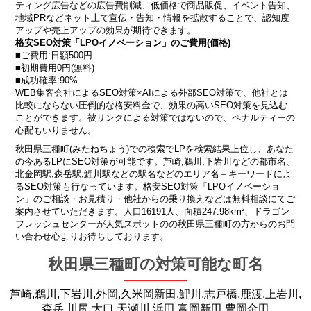
ティング広告などの広告費削減、低価格で商品販促、イベント告知、
地域PRなどネット上で宣伝・告知・情報を拡散することで、認知度
アップや売上アップの効果が期待できます。
格安SEO対策「LPOイノベーション」のご費用(価格)
■ご費用:日額500円
■初期費用0円(無料)
■成功確率:90%
WEB集客会社によるSEO対策×AIによる外部SEO対策で、他社とは
比較にならない圧倒的な格安料金で、効果の高いSEO対策を見込む
ことができます。被リンクによる対策ではないので、ペナルティーの
心配もいりません。
秋田県三種町(みたねちょう)での検索でLPを検索結果上位し、あなた
の今あるLPにSEO対策が可能です。芦崎,鵜川,下岩川などの都市名、
北金岡駅,森岳駅,鯉川駅などの駅名などのエリア名＋キーワードによ
るSEO対策も行なっています。格安SEO対策「LPOイノベーショ
ン」のご相談・お見積り・他社からの乗り換えなどは無料相談にてご
案内させていただきます。人口16191人、面積247.98km²、ドラゴン
フレッシュセンターが人気スポットのの秋田県三種町の方からのお問
い合わせ心よりお待ちしております。
秋田県三種町の対策可能な町名
芦崎,鵜川,下岩川,外岡,久米岡新田,鯉川,志戸橋,鹿渡,上岩川,
森岳,川尻,大口,天瀬川,浜田,富岡新田,豊岡金田