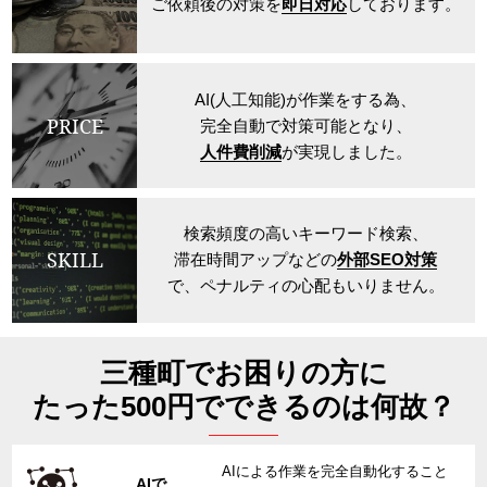
ご依頼後の対策を
即日対応
しております。
AI(人工知能)が作業をする為、
PRICE
完全自動で対策可能となり、
人件費削減
が実現しました。
検索頻度の高いキーワード検索、
SKILL
滞在時間アップなどの
外部SEO対策
で、ペナルティの心配もいりません。
三種町でお困りの方に
たった500円でできるのは何故？
AIによる作業を完全自動化すること
AIで