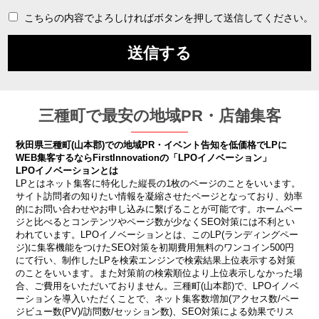
こちらの内容でよろしければボタンを押して送信してください。
三種町で最安の地域PR・店舗集客
秋田県三種町(山本郡)での地域PR・イベント告知を低価格でLPに
WEB集客するならFirstInnovationの「LPOイノベーション」
LPOイノベーションとは
LPとはネット集客に特化した縦長の1枚のページのことをいいます。
サイト訪問者の知りたい情報を凝縮させたページとなっており、効率
的にお問い合わせやお申し込みに繫げることが可能です。ホームペー
ジと比べるとコンテンツやページ数が少なくSEO対策には不利とい
われています。LPOイノベーションとは、このLP(ランディングペー
ジ)に集客機能をつけたSEO対策を初期費用無料のワンコイン500円
にて行い、制作したLPを検索エンジンで検索結果上位表示する対策
のことをいいます。また対策前の検索順位より上位表示しなかった場
合、ご費用をいただいておりません。三種町(山本郡)で、LPOイノベ
ーションを導入いただくことで、ネット集客数増加(アクセス数/ペー
ジビュー数(PV)/訪問数/セッション数)、SEO対策による効果でリス