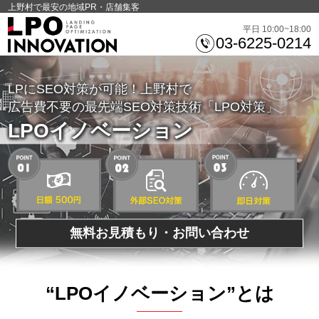
上野村で最安の地域PR・店舗集客
平日 10:00~18:00
03-6225-0214
LPにSEO対策が可能！上野村で
広告費不要の最先端SEO対策技術「LPO対策」
LPOイノベーション
無料お見積もり・お問い合わせ
“LPOイノベーション”とは