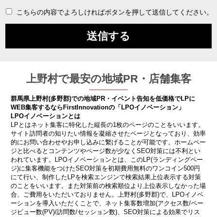
こちらの内容でよろしければボタンを押して送信してください。
上野村で最安の地域PR・店舗集客
群馬県上野村(多野郡)での地域PR・イベント告知を低価格でLPに
WEB集客するならFirstInnovationの「LPOイノベーション」
LPOイノベーションとは
LPとはネット集客に特化した縦長の1枚のページのことをいいます。
サイト訪問者の知りたい情報を凝縮させたページとなっており、効率
的にお問い合わせやお申し込みに繫げることが可能です。ホームペー
ジと比べるとコンテンツやページ数が少なくSEO対策には不利とい
われています。LPOイノベーションとは、このLP(ランディングペー
ジ)に集客機能をつけたSEO対策を初期費用無料のワンコイン500円
にて行い、制作したLPを検索エンジンで検索結果上位表示する対策
のことをいいます。また対策前の検索順位より上位表示しなかった場
合、ご費用をいただいておりません。上野村(多野郡)で、LPOイノベ
ーションを導入いただくことで、ネット集客数増加(アクセス数/ペー
ジビュー数(PV)/訪問数/セッション数)、SEO対策による効果でリス