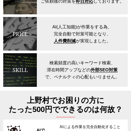
ご依頼後の対策を
即日対応
しております。
AI(人工知能)が作業をする為、
PRICE
完全自動で対策可能となり、
人件費削減
が実現しました。
検索頻度の高いキーワード検索、
SKILL
滞在時間アップなどの
外部SEO対策
で、ペナルティの心配もいりません。
上野村でお困りの方に
たった500円でできるのは何故？
AIによる作業を完全自動化すること
AIで