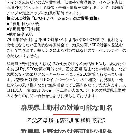
ティング広告などの広告費削減、低価格で商品販促、イベント告知、
地域PRなどネット上で宣伝・告知・情報を拡散することで、認知度
アップや売上アップの効果が期待できます。
格安SEO対策「LPOイノベーション」のご費用(価格)
■ご費用:日額500円
■初期費用0円(無料)
■成功確率:90%
WEB集客会社によるSEO対策×AIによる外部SEO対策で、他社とは
比較にならない圧倒的な格安料金で、効果の高いSEO対策を見込む
ことができます。被リンクによる対策ではないので、ペナルティーの
心配もいりません。
群馬県上野村(うえのむら)での検索でLPを検索結果上位し、あなたの
今あるLPにSEO対策が可能です。乙父,乙母,勝山などの都市名、など
の駅名などのエリア名＋キーワードによるSEO対策も行なっていま
す。格安SEO対策「LPOイノベーション」のご相談・お見積り・他
社からの乗り換えなどは無料相談にてご案内させていただきます。人
口1131人、面積181.85km²、不二洞が人気スポットのの群馬県上野村
の方からのお問い合わせ心よりお待ちしております。
群馬県上野村の対策可能な町名
乙父,乙母,勝山,新羽,川和,楢原,野栗沢
群馬県上野村の対策可能な駅名