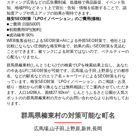
スティング広告などの広告費削減、低価格で商品販促、イベント告
知、地域PRなどネット上で宣伝・告知・情報を拡散することで、認
知度アップや売上アップの効果が期待できます。
格安SEO対策「LPOイノベーション」のご費用(価格)
■ご費用:日額500円
■初期費用0円(無料)
■成功確率:90%
WEB集客会社によるSEO対策×AIによる外部SEO対策で、他社とは
比較にならない圧倒的な格安料金で、効果の高いSEO対策を見込む
ことができます。被リンクによる対策ではないので、ペナルティーの
心配もいりません。
群馬県榛東村(しんとうむら)での検索でLPを検索結果上位し、あなた
の今あるLPにSEO対策が可能です。広馬場,山子田,上野原などの都市
名、などの駅名などのエリア名＋キーワードによるSEO対策も行な
っています。格安SEO対策「LPOイノベーション」のご相談・お見
積り・他社からの乗り換えなどは無料相談にてご案内させていただき
ます。人口14286人、面積27.92km²、しんとうふるさと公園が人気ス
ポットのの群馬県榛東村の方からのお問い合わせ心よりお待ちしてお
ります。
群馬県榛東村の対策可能な町名
広馬場,山子田,上野原,新井,長岡