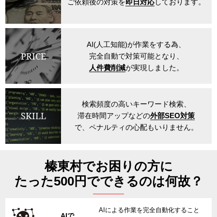
ご依頼後の対策を
即日対応
しております。
AI(人工知能)が作業をする為、
PRICE
完全自動で対策可能となり、
人件費削減
が実現しました。
検索頻度の高いキーワード検索、
SKILL
滞在時間アップなどの
外部SEO対策
で、ペナルティの心配もいりません。
榛東村でお困りの方に
たった500円でできるのは何故？
AIによる作業を完全自動化すること
AIで