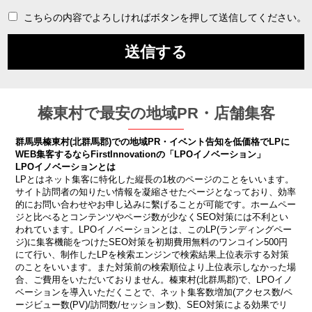
こちらの内容でよろしければボタンを押して送信してください。
榛東村で最安の地域PR・店舗集客
群馬県榛東村(北群馬郡)での地域PR・イベント告知を低価格でLPに
WEB集客するならFirstInnovationの「LPOイノベーション」
LPOイノベーションとは
LPとはネット集客に特化した縦長の1枚のページのことをいいます。
サイト訪問者の知りたい情報を凝縮させたページとなっており、効率
的にお問い合わせやお申し込みに繫げることが可能です。ホームペー
ジと比べるとコンテンツやページ数が少なくSEO対策には不利とい
われています。LPOイノベーションとは、このLP(ランディングペー
ジ)に集客機能をつけたSEO対策を初期費用無料のワンコイン500円
にて行い、制作したLPを検索エンジンで検索結果上位表示する対策
のことをいいます。また対策前の検索順位より上位表示しなかった場
合、ご費用をいただいておりません。榛東村(北群馬郡)で、LPOイノ
ベーションを導入いただくことで、ネット集客数増加(アクセス数/ペ
ージビュー数(PV)/訪問数/セッション数)、SEO対策による効果でリ