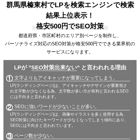
群馬県榛東村でLPを検索エンジンで検索
結果上位表示！
格安500円でSEO対策
都道府県・市区町村のエリア別ページを制作し、
パーソナライズ対応の
SEO対策が格安500円でできる
業界初の
サービスになります。
LPが ”
SEO対策出来ない
” と言われれる理由
①
文字よりもアイキャッチが重要になってしまう。
LP(ランディングページ)は、アイキャッチやデザインが重要視さ
れ文字数が少なくなる為、文字数が多い方が有利と言われるSEO
には不向きと言われます。
②
SEOに強いワードが少ないことが多い。
LP(ランディングページ)は、画像やイラストを多く使用する為、
SEO対策に向けたキーワードが少なくなってしまう傾向にあり、
SEOには不向きと言われています。
③
ページ数が少ない。