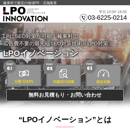
榛東村で最安の地域PR・店舗集客
平日 10:00~18:00
03-6225-0214
LPにSEO対策が可能！榛東村で
広告費不要の最先端SEO対策技術「LPO対策」
LPOイノベーション
無料お見積もり・お問い合わせ
“LPOイノベーション”とは