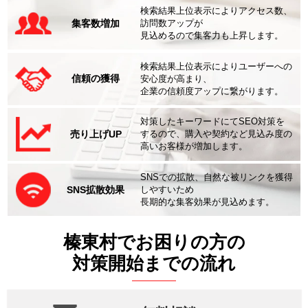
検索結果上位表示によりアクセス数、
集客数増加
訪問数アップが
見込めるので集客力も上昇します。
検索結果上位表示によりユーザーへの
信頼の獲得
安心度が高まり、
企業の信頼度アップに繋がります。
対策したキーワードにてSEO対策を
売り上げUP
するので、購入や契約など見込み度の
高いお客様が増加します。
SNSでの拡散、自然な被リンクを獲得
SNS拡散効果
しやすいため
長期的な集客効果が見込めます。
榛東村でお困りの方の
対策開始までの流れ