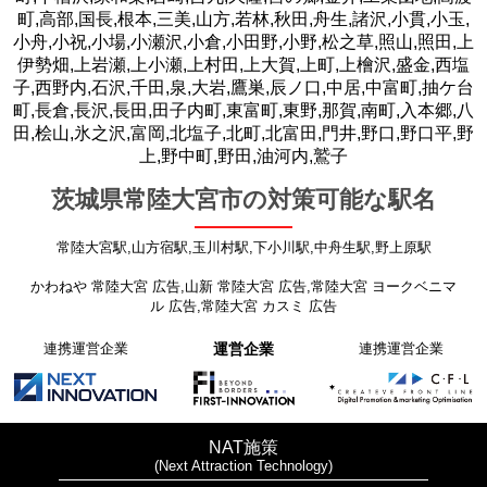
町,高部,国長,根本,三美,山方,若林,秋田,舟生,諸沢,小貫,小玉,
小舟,小祝,小場,小瀬沢,小倉,小田野,小野,松之草,照山,照田,上
伊勢畑,上岩瀬,上小瀬,上村田,上大賀,上町,上檜沢,盛金,西塩
子,西野内,石沢,千田,泉,大岩,鷹巣,辰ノ口,中居,中富町,抽ケ台
町,長倉,長沢,長田,田子内町,東富町,東野,那賀,南町,入本郷,八
田,桧山,氷之沢,富岡,北塩子,北町,北富田,門井,野口,野口平,野
上,野中町,野田,油河内,鷲子
茨城県常陸大宮市の対策可能な駅名
常陸大宮駅,山方宿駅,玉川村駅,下小川駅,中舟生駅,野上原駅
かわねや 常陸大宮 広告,山新 常陸大宮 広告,常陸大宮 ヨークベニマ
ル 広告,常陸大宮 カスミ 広告
連携運営企業
運営企業
連携運営企業
NAT施策
(Next Attraction Technology)