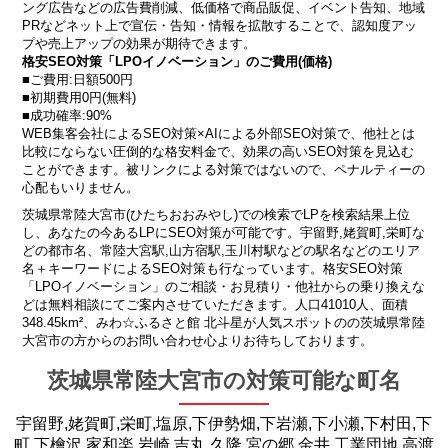
ング広告などの広告費削減、低価格で商品販促、イベント告知、地域
PRなどネット上で宣伝・告知・情報を拡散することで、認知度アッ
プや売上アップの効果が期待できます。
格安SEO対策「LPOイノベーション」のご費用(価格)
■ご費用:日額500円
■初期費用0円(無料)
■成功確率:90%
WEB集客会社によるSEO対策×AIによる外部SEO対策で、他社とは
比較にならない圧倒的な格安料金で、効果の高いSEO対策を見込む
ことができます。被リンクによる対策ではないので、ペナルティーの
心配もいりません。
茨城県常陸大宮市(ひたちおおみやし)での検索でLPを検索結果上位
し、あなたの今あるLPにSEO対策が可能です。宇留野,姥賀町,栄町な
どの都市名、常陸大宮駅,山方宿駅,玉川村駅などの駅名などのエリア
名＋キーワードによるSEO対策も行なっています。格安SEO対策
「LPOイノベーション」のご相談・お見積り・他社からの乗り換えな
どは無料相談にてご案内させていただきます。人口41010人、面積
348.45km²、みわ☆ふるさと館 北斗星が人気スポットのの茨城県常陸
大宮市の方からのお問い合わせ心よりお待ちしております。
茨城県常陸大宮市の対策可能な町名
宇留野,姥賀町,栄町,塩原,下伊勢畑,下岩瀬,下小瀬,下村田,下
町,下檜沢,家和楽,岩崎,吉丸,久隆,宮の郷,金井,工業団地,高渡