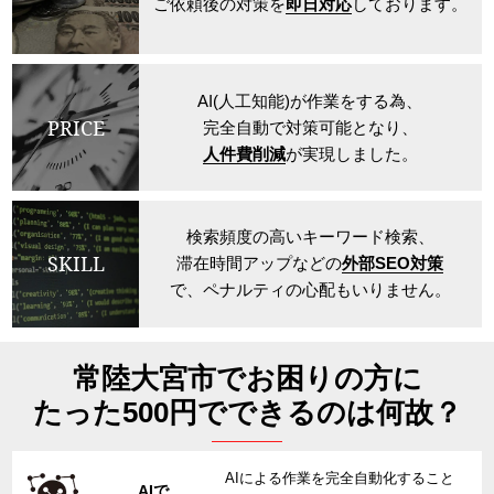
ご依頼後の対策を
即日対応
しております。
AI(人工知能)が作業をする為、
PRICE
完全自動で対策可能となり、
人件費削減
が実現しました。
検索頻度の高いキーワード検索、
SKILL
滞在時間アップなどの
外部SEO対策
で、ペナルティの心配もいりません。
常陸大宮市でお困りの方に
たった500円でできるのは何故？
AIによる作業を完全自動化すること
AIで