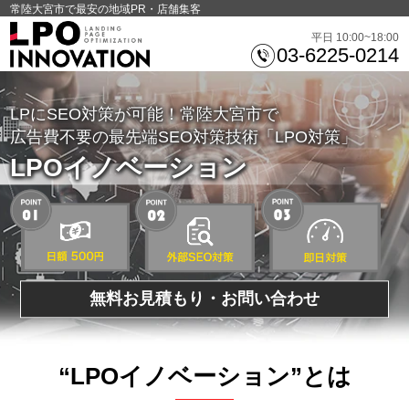
常陸大宮市で最安の地域PR・店舗集客
平日 10:00~18:00
03-6225-0214
LPにSEO対策が可能！常陸大宮市で
広告費不要の最先端SEO対策技術「LPO対策」
LPOイノベーション
無料お見積もり・お問い合わせ
“LPOイノベーション”とは