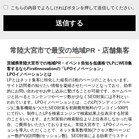
こちらの内容でよろしければボタンを押して送信してください。
常陸大宮市で最安の地域PR・店舗集客
茨城県常陸大宮市での地域PR・イベント告知を低価格でLPにWEB集
客するならFirstInnovationの「LPOイノベーション」
LPOイノベーションとは
LPとはネット集客に特化した縦長の1枚のページのことをいいます。
サイト訪問者の知りたい情報を凝縮させたページとなっており、効率
的にお問い合わせやお申し込みに繫げることが可能です。ホームペー
ジと比べるとコンテンツやページ数が少なくSEO対策には不利とい
われています。LPOイノベーションとは、このLP(ランディングペー
ジ)に集客機能をつけたSEO対策を初期費用無料のワンコイン500円
にて行い、制作したLPを検索エンジンで検索結果上位表示する対策
のことをいいます。また対策前の検索順位より上位表示しなかった場
合、ご費用をいただいておりません。常陸大宮市で、LPOイノベーシ
ョンを導入いただくことで、ネット集客数増加(アクセス数/ページビ
ュー数(PV)/訪問数/セッション数)、SEO対策による効果でリスティ