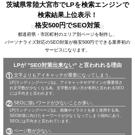
茨城県常陸大宮市でLPを検索エンジンで
検索結果上位表示！
格安500円でSEO対策
都道府県・市区町村のエリア別ページを制作し、
パーソナライズ対応の
SEO対策が格安500円でできる
業界初の
サービスになります。
LPが ”
SEO対策出来ない
” と言われれる理由
①
文字よりもアイキャッチが重要になってしまう。
LP(ランディングページ)は、アイキャッチやデザインが重要視さ
れ文字数が少なくなる為、文字数が多い方が有利と言われるSEO
には不向きと言われます。
②
SEOに強いワードが少ないことが多い。
LP(ランディングページ)は、画像やイラストを多く使用する為、
SEO対策に向けたキーワードが少なくなってしまう傾向にあり、
SEOには不向きと言われています。
③
ページ数が少ない。