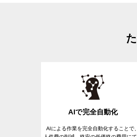
た
AIで
完全自動化
AIによる作業を完全自動化することで
人件費の削減、格安の低価格の費用
に