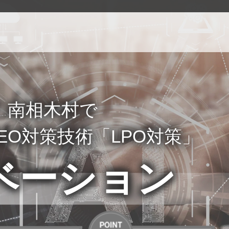
能！南相木村で
EO対策技術「LPO対策」
ベーション