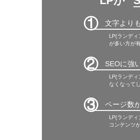
LPが ”
①
文字より
LP(ランデ
が多い方が有
②
SEOに
LP(ランデ
なくなって
③
ページ数
LP(ランデ
コンテンツ