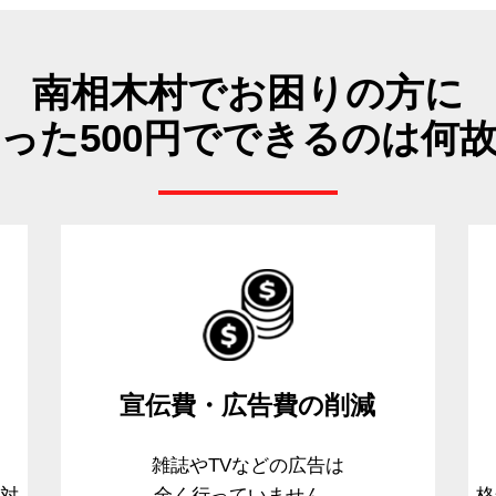
南相木村でお困りの方に
った500円でできるのは何
宣伝費・広告費
の削減
、
雑誌やTVなどの広告は
て対
全く行っていません。
格