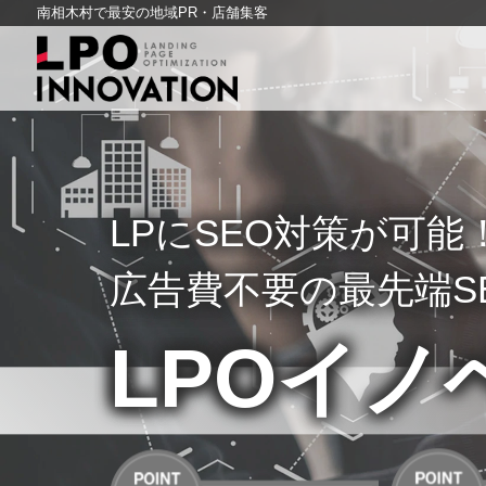
南相木村で最安の地域PR・店舗集客
LPにSEO対策が可
広告費不要の最先端S
LPOイノ