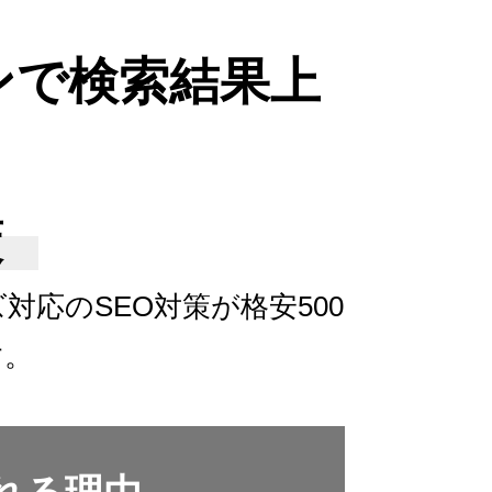
ンで検索結果上
策
ズ対応の
SEO対策が格安500
す。