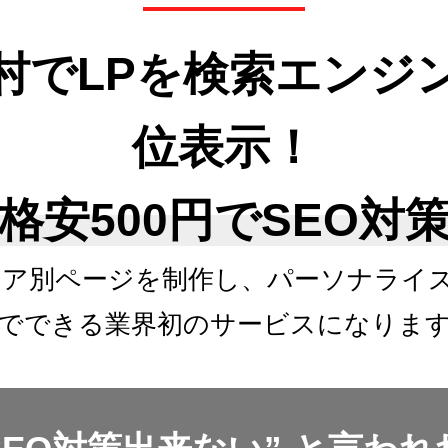
村でLPを検索エンジ
位表示！
格安500円でSEO対
リア別ページを制作し、
パーソナライ
でできる
業界初のサービスになりま