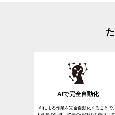
た
AIで
完全自動化
AIによる作業を完全自動化することで
人件費の削減、格安の低価格の費用
に