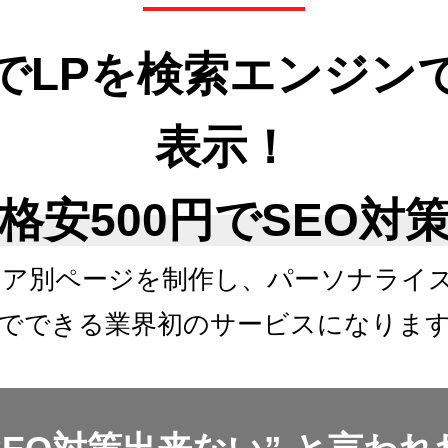
でLPを検索エンジン
表示！
格安500円でSEO対
リア別ページを制作し、
パーソナライ
でできる
業界初のサービスになりま