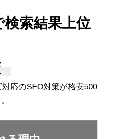
で検索結果上位
策
ズ対応の
SEO対策が格安500
す。