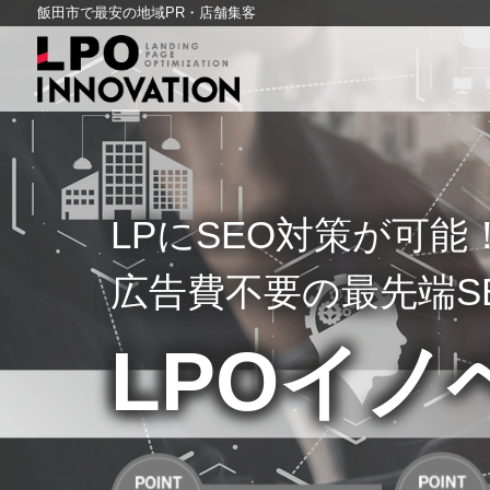
飯田市で最安の地域PR・店舗集客
LPにSEO対策が可能
広告費不要の最先端S
LPOイノ