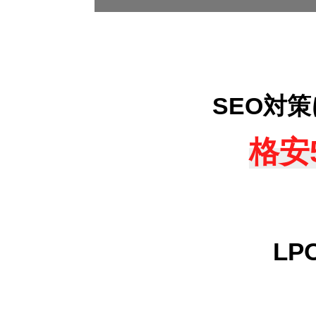
SEO対
格安
L