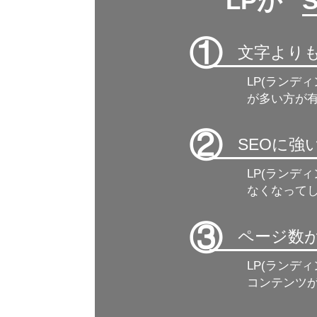
LPが ”
①
文字より
LP(ランデ
が多い方が有
②
SEOに
LP(ランデ
なくなって
③
ページ数
LP(ランデ
コンテンツ