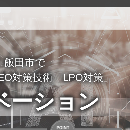
！飯田市で
EO対策技術「LPO対策」
ベーション