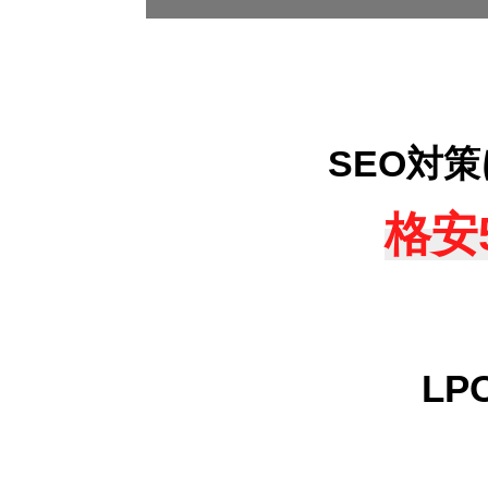
SEO対
格安
L