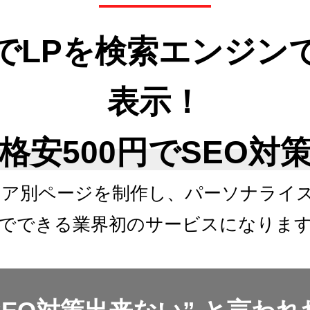
でLPを検索エンジン
表示！
格安500円でSEO対
リア別ページを制作し、
パーソナライ
でできる
業界初のサービスになりま