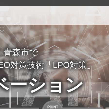
！青森市で
EO対策技術「LPO対策」
ベーション