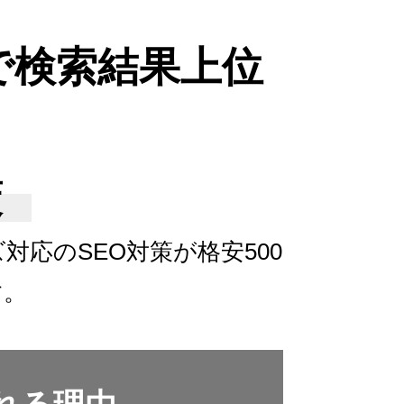
で検索結果上位
策
ズ対応の
SEO対策が格安500
す。