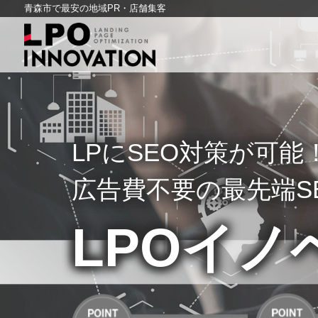
青森市で最安の地域PR・店舗集客
LPにSEO対策が可能
広告費不要の最先端S
LPOイノ