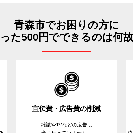
青森市でお困りの方に
った500円でできるのは何
宣伝費・広告費
の削減
、
雑誌やTVなどの広告は
て対
全く行っていません。
格