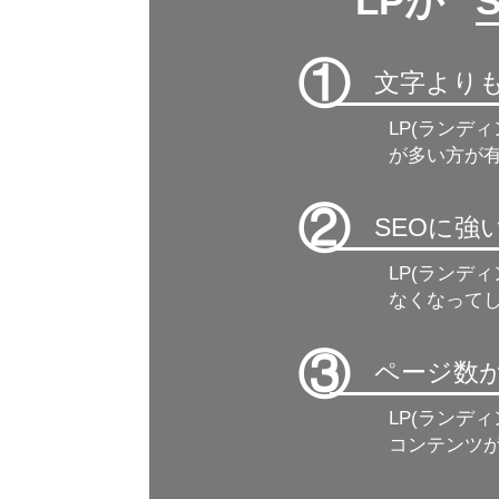
LPが ”
①
文字より
LP(ランデ
が多い方が有
②
SEOに
LP(ランデ
なくなって
③
ページ数
LP(ランデ
コンテンツ