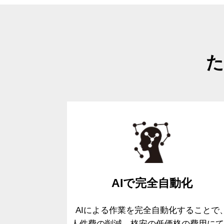
た
AIで
完全自動化
AIによる作業を完全自動化することで
人件費の削減、格安の低価格の費用
に