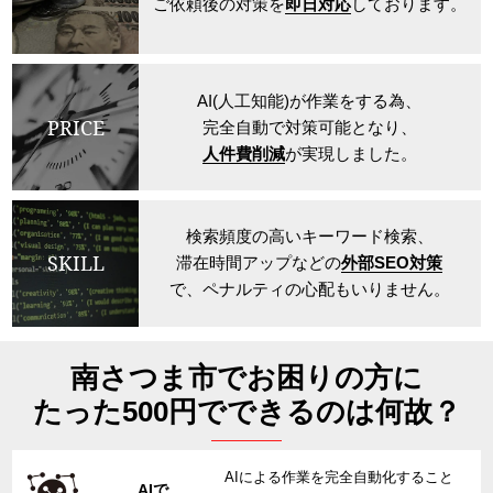
ご依頼後の対策を
即日対応
しております。
AI(人工知能)が作業をする為、
PRICE
完全自動で対策可能となり、
人件費削減
が実現しました。
検索頻度の高いキーワード検索、
SKILL
滞在時間アップなどの
外部SEO対策
で、ペナルティの心配もいりません。
南さつま市でお困りの方に
たった500円でできるのは何故？
AIによる作業を完全自動化すること
AIで