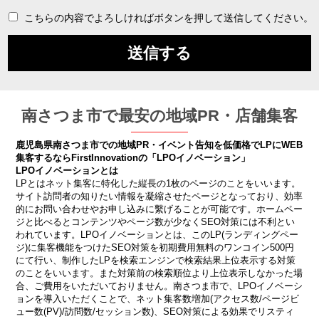
こちらの内容でよろしければボタンを押して送信してください。
南さつま市で最安の地域PR・店舗集客
鹿児島県南さつま市での地域PR・イベント告知を低価格でLPにWEB
集客するならFirstInnovationの「LPOイノベーション」
LPOイノベーションとは
LPとはネット集客に特化した縦長の1枚のページのことをいいます。
サイト訪問者の知りたい情報を凝縮させたページとなっており、効率
的にお問い合わせやお申し込みに繫げることが可能です。ホームペー
ジと比べるとコンテンツやページ数が少なくSEO対策には不利とい
われています。LPOイノベーションとは、このLP(ランディングペー
ジ)に集客機能をつけたSEO対策を初期費用無料のワンコイン500円
にて行い、制作したLPを検索エンジンで検索結果上位表示する対策
のことをいいます。また対策前の検索順位より上位表示しなかった場
合、ご費用をいただいておりません。南さつま市で、LPOイノベーシ
ョンを導入いただくことで、ネット集客数増加(アクセス数/ページビ
ュー数(PV)/訪問数/セッション数)、SEO対策による効果でリスティ