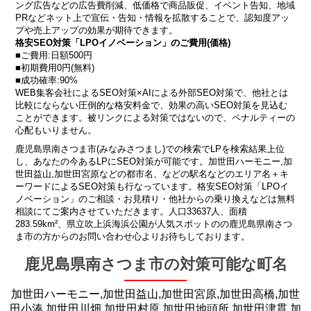
ング広告などの広告費削減、低価格で商品販促、イベント告知、地域
PRなどネット上で宣伝・告知・情報を拡散することで、認知度アッ
プや売上アップの効果が期待できます。
格安SEO対策「LPOイノベーション」のご費用(価格)
■ご費用:日額500円
■初期費用0円(無料)
■成功確率:90%
WEB集客会社によるSEO対策×AIによる外部SEO対策で、他社とは
比較にならない圧倒的な格安料金で、効果の高いSEO対策を見込む
ことができます。被リンクによる対策ではないので、ペナルティーの
心配もいりません。
鹿児島県南さつま市(みなみさつまし)での検索でLPを検索結果上位
し、あなたの今あるLPにSEO対策が可能です。加世田ハーモニー,加
世田益山,加世田宮原などの都市名、などの駅名などのエリア名＋キ
ーワードによるSEO対策も行なっています。格安SEO対策「LPOイ
ノベーション」のご相談・お見積り・他社からの乗り換えなどは無料
相談にてご案内させていただきます。人口33637人、面積
283.59km²、県立吹上浜海浜公園が人気スポットのの鹿児島県南さつ
ま市の方からのお問い合わせ心よりお待ちしております。
鹿児島県南さつま市の対策可能な町名
加世田ハーモニー,加世田益山,加世田宮原,加世田高橋,加世
田小湊,加世田川畑,加世田村原,加世田地頭所,加世田津貫,加