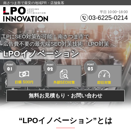
南さつま市で最安の地域PR・店舗集客
平日 10:00~18:00
03-6225-0214
LPにSEO対策が可能！南さつま市で
広告費不要の最先端SEO対策技術「LPO対策」
LPOイノベーション
無料お見積もり・お問い合わせ
“LPOイノベーション”とは