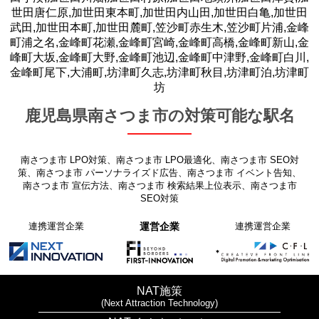
世田唐仁原,加世田東本町,加世田内山田,加世田白亀,加世田
武田,加世田本町,加世田麓町,笠沙町赤生木,笠沙町片浦,金峰
町浦之名,金峰町花瀬,金峰町宮崎,金峰町高橋,金峰町新山,金
峰町大坂,金峰町大野,金峰町池辺,金峰町中津野,金峰町白川,
金峰町尾下,大浦町,坊津町久志,坊津町秋目,坊津町泊,坊津町
坊
鹿児島県南さつま市の対策可能な駅名
南さつま市 LPO対策、南さつま市 LPO最適化、南さつま市 SEO対
策、南さつま市 パーソナライズド広告、南さつま市 イベント告知、
南さつま市 宣伝方法、南さつま市 検索結果上位表示、南さつま市
SEO対策
連携運営企業
運営企業
連携運営企業
NAT施策
(Next Attraction Technology)