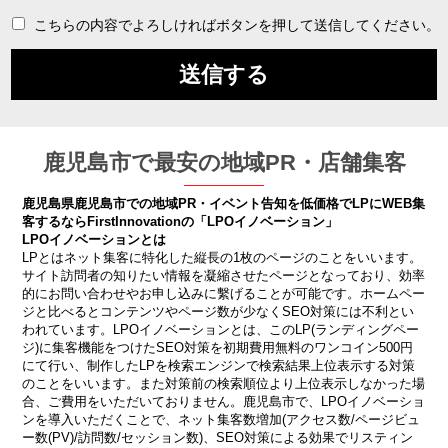
こちらの内容でよろしければボタンを押して送信してください。
鹿児島市で最安の地域PR・店舗集客
鹿児島県鹿児島市での地域PR・イベント告知を低価格でLPにWEB集
客するならFirstInnovationの「LPOイノベーション」
LPOイノベーションとは
LPとはネット集客に特化した縦長の1枚のページのことをいいます。
サイト訪問者の知りたい情報を凝縮させたページとなっており、効率
的にお問い合わせやお申し込みに繫げることが可能です。ホームペー
ジと比べるとコンテンツやページ数が少なくSEO対策には不利とい
われています。LPOイノベーションとは、このLP(ランディングペー
ジ)に集客機能をつけたSEO対策を初期費用無料のワンコイン500円
にて行い、制作したLPを検索エンジンで検索結果上位表示する対策
のことをいいます。また対策前の検索順位より上位表示しなかった場
合、ご費用をいただいておりません。鹿児島市で、LPOイノベーショ
ンを導入いただくことで、ネット集客数増加(アクセス数/ページビュ
ー数(PV)/訪問数/セッション数)、SEO対策による効果でリスティン