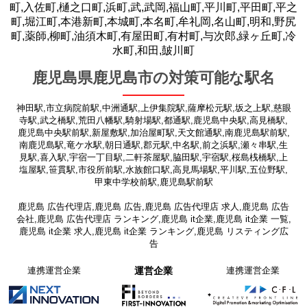
町,入佐町,樋之口町,浜町,武,武岡,福山町,平川町,平田町,平之
町,堀江町,本港新町,本城町,本名町,牟礼岡,名山町,明和,野尻
町,薬師,柳町,油須木町,有屋田町,有村町,与次郎,緑ヶ丘町,冷
水町,和田,皷川町
鹿児島県鹿児島市の対策可能な駅名
神田駅,市立病院前駅,中洲通駅,上伊集院駅,薩摩松元駅,坂之上駅,慈眼
寺駅,武之橋駅,荒田八幡駅,騎射場駅,都通駅,鹿児島中央駅,高見橋駅,
鹿児島中央駅前駅,新屋敷駅,加治屋町駅,天文館通駅,南鹿児島駅前駅,
南鹿児島駅,竜ケ水駅,朝日通駅,郡元駅,中名駅,前之浜駅,瀬々串駅,生
見駅,喜入駅,宇宿一丁目駅,二軒茶屋駅,脇田駅,宇宿駅,桜島桟橋駅,上
塩屋駅,笹貫駅,市役所前駅,水族館口駅,高見馬場駅,平川駅,五位野駅,
甲東中学校前駅,鹿児島駅前駅
鹿児島 広告代理店,鹿児島 広告,鹿児島 広告代理店 求人,鹿児島 広告
会社,鹿児島 広告代理店 ランキング,鹿児島 it企業,鹿児島 it企業 一覧,
鹿児島 it企業 求人,鹿児島 it企業 ランキング,鹿児島 リスティング広
告
連携運営企業
運営企業
連携運営企業