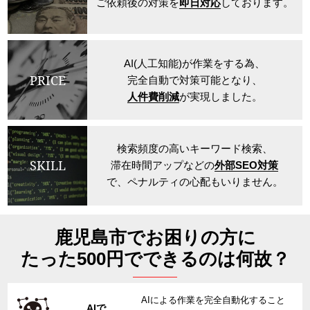
ご依頼後の対策を
即日対応
しております。
AI(人工知能)が作業をする為、
PRICE
完全自動で対策可能となり、
人件費削減
が実現しました。
検索頻度の高いキーワード検索、
SKILL
滞在時間アップなどの
外部SEO対策
で、ペナルティの心配もいりません。
鹿児島市でお困りの方に
たった500円でできるのは何故？
AIによる作業を完全自動化すること
AIで