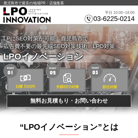
鹿児島市で最安の地域PR・店舗集客
平日 10:00~18:00
03-6225-0214
LPにSEO対策が可能！鹿児島市で
広告費不要の最先端SEO対策技術「LPO対策」
LPOイノベーション
無料お見積もり・お問い合わせ
“LPOイノベーション”とは