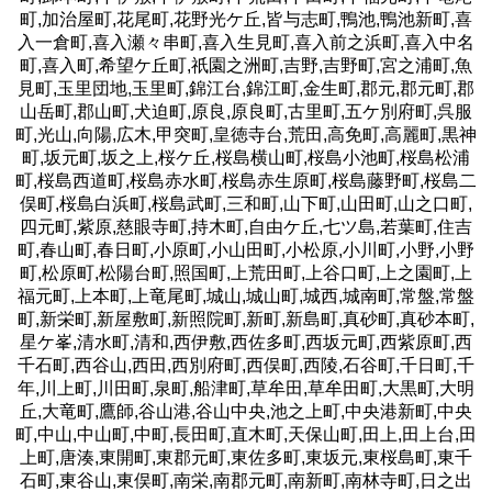
町,加治屋町,花尾町,花野光ケ丘,皆与志町,鴨池,鴨池新町,喜
入一倉町,喜入瀬々串町,喜入生見町,喜入前之浜町,喜入中名
町,喜入町,希望ケ丘町,祇園之洲町,吉野,吉野町,宮之浦町,魚
見町,玉里団地,玉里町,錦江台,錦江町,金生町,郡元,郡元町,郡
山岳町,郡山町,犬迫町,原良,原良町,古里町,五ケ別府町,呉服
町,光山,向陽,広木,甲突町,皇徳寺台,荒田,高免町,高麗町,黒神
町,坂元町,坂之上,桜ケ丘,桜島横山町,桜島小池町,桜島松浦
町,桜島西道町,桜島赤水町,桜島赤生原町,桜島藤野町,桜島二
俣町,桜島白浜町,桜島武町,三和町,山下町,山田町,山之口町,
四元町,紫原,慈眼寺町,持木町,自由ケ丘,七ツ島,若葉町,住吉
町,春山町,春日町,小原町,小山田町,小松原,小川町,小野,小野
町,松原町,松陽台町,照国町,上荒田町,上谷口町,上之園町,上
福元町,上本町,上竜尾町,城山,城山町,城西,城南町,常盤,常盤
町,新栄町,新屋敷町,新照院町,新町,新島町,真砂町,真砂本町,
星ケ峯,清水町,清和,西伊敷,西佐多町,西坂元町,西紫原町,西
千石町,西谷山,西田,西別府町,西俣町,西陵,石谷町,千日町,千
年,川上町,川田町,泉町,船津町,草牟田,草牟田町,大黒町,大明
丘,大竜町,鷹師,谷山港,谷山中央,池之上町,中央港新町,中央
町,中山,中山町,中町,長田町,直木町,天保山町,田上,田上台,田
上町,唐湊,東開町,東郡元町,東佐多町,東坂元,東桜島町,東千
石町,東谷山,東俣町,南栄,南郡元町,南新町,南林寺町,日之出