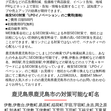
グ広告などの広告費削減、低価格で商品販促、イベント告知、地域
PRなどネット上で宣伝・告知・情報を拡散することで、認知度アッ
プや売上アップの効果が期待できます。
格安SEO対策「LPOイノベーション」のご費用(価格)
■ご費用:日額500円
■初期費用0円(無料)
■成功確率:90%
WEB集客会社によるSEO対策×AIによる外部SEO対策で、他社とは
比較にならない圧倒的な格安料金で、効果の高いSEO対策を見込む
ことができます。被リンクによる対策ではないので、ペナルティーの
心配もいりません。
鹿児島県鹿児島市(かごしまし)での検索でLPを検索結果上位し、あな
たの今あるLPにSEO対策が可能です。伊敷,伊敷台,伊敷町などの都市
名、神田駅,市立病院前駅,中洲通駅などの駅名などのエリア名＋キー
ワードによるSEO対策も行なっています。格安SEO対策「LPOイノ
ベーション」のご相談・お見積り・他社からの乗り換えなどは無料相
談にてご案内させていただきます。人口596319人、面積547.58km²、
桜島が人気スポットのの鹿児島県鹿児島市の方からのお問い合わせ心
よりお待ちしております。
鹿児島県鹿児島市の対策可能な町名
伊敷,伊敷台,伊敷町,易居町,稲荷町,宇宿,宇宿町,永吉,岡之原
町,卸本町,下伊敷,下伊敷町,下荒田,下田町,下福元町,下竜尾